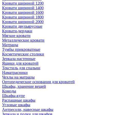
Кровати шириной 1200
Кровати шириной 1400
Кровати шириной 1600
Кровати шириной 1800
Кровати шириной 2000
Кровати двухъярусные
Кровати-чердаки
Мягкие кровати
Металлические кровати
Матрацы
Тумбы прикроватные
Косметические столики
Зеркала настенные
Ящики для кроватей
Текстиль для спальни
Наматрасники
Чехлы на матрацы
Ортопедические основания для кроватей
Шкафы, хранение вещей
Комоды
Шкафы-купе
Распашные шкафы
Угловые шкафы
Антресоли, навесные шкафы
Зеркала и полки для шкафов