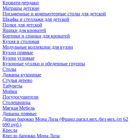
Кровати-чердаки
Матрацы детские
Письменные и компьютерные столы для детской
Шкафы и стеллажи для детской
Полки для детской
Ящики для кроватей
Бортики и спинки для кроватей
Кухня и столовая
Модульные коллекции для кухни
Кухни прямые
Кухни угловые
Кухонные уголки и обеденные группы
Столы
Диваны кухонные
Стулья дерево
Табуреты
Мойки
Посудосушители
Столешницы
Мягкая Мебель
Диваны прямые
Диван барокко Мона Лиза (Франц.раскл.мех./без мех./от 62
690 руб.)
Кресла
Кресло барокко Мона Лиза