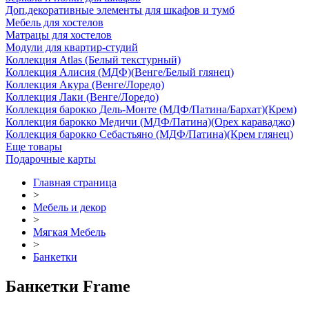
Доп.декоративные элементы для шкафов и тумб
Мебель для хостелов
Матрацы для хостелов
Модули для квартир-студий
Коллекция Atlas (Белый текстурный)
Коллекция Алисия (МДФ)(Венге/Белый глянец)
Коллекция Акура (Венге/Лоредо)
Коллекция Лаки (Венге/Лоредо)
Коллекция барокко Дель-Монте (МДФ/Патина/Бархат)(Крем)
Коллекция барокко Медичи (МДФ/Патина)(Орех караваджо)
Коллекция барокко Себастьяно (МДФ/Патина)(Крем глянец)
Еще товары
Подарочные карты
Главная страница
>
Мебель и декор
>
Мягкая Мебель
>
Банкетки
Банкетки Frame