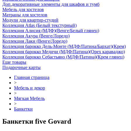
Доп.декоративные элементы для шкафов и тумб
Мебель для хостелов
Матрацы для хостелов
Модули для квартир-студий
Коллекция Atlas (Белый текстурный)
Коллекция Алисия (МДФ)(Венге/Белый глянец)
Коллекция Акура (Венге/Лоредо)
Коллекция Лаки (Венге/Лоредо)
Коллекция барокко Дель-Монте (МДФ/Патина/Бархат)(Крем)
Коллекция барокко Медичи (МДФ/Патина)(Орех караваджо)
Коллекция барокко Себастьяно (МДФ/Патина)(Крем глянец)
Еще товары
Подарочные карты
Главная страница
>
Мебель и декор
>
Мягкая Мебель
>
Банкетки
Банкетки five Govard