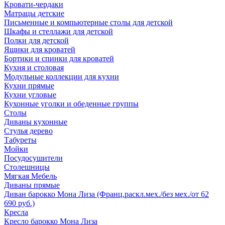
Кровати-чердаки
Матрацы детские
Письменные и компьютерные столы для детской
Шкафы и стеллажи для детской
Полки для детской
Ящики для кроватей
Бортики и спинки для кроватей
Кухня и столовая
Модульные коллекции для кухни
Кухни прямые
Кухни угловые
Кухонные уголки и обеденные группы
Столы
Диваны кухонные
Стулья дерево
Табуреты
Мойки
Посудосушители
Столешницы
Мягкая Мебель
Диваны прямые
Диван барокко Мона Лиза (Франц.раскл.мех./без мех./от 62
690 руб.)
Кресла
Кресло барокко Мона Лиза