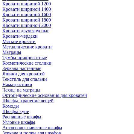
Кровати шириной 1200
Кровати шириной 1400
Кровати шириной 1600
Кровати шириной 1800
Кровати шириной 2000
Кровати двухъярусные
Кровати-чердаки
Мягкие кровати
Металлические кровати
Матрацы
Тумбы прикроватные
Косметические столики
Зеркала настенные
Ящики для кроватей
Текстиль для спальни
Наматрасники
Чехлы на матрацы
Ортопедические основания для кроватей
Шкафы, хранение вещей
Комоды
Шкафы-купе
Распашные шкафы
Угловые шкафы
Антресоли, навесные шкафы
Зеркала и полки для шкафов