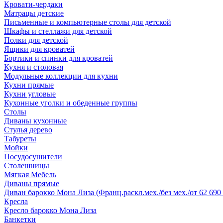
Кровати-чердаки
Матрацы детские
Письменные и компьютерные столы для детской
Шкафы и стеллажи для детской
Полки для детской
Ящики для кроватей
Бортики и спинки для кроватей
Кухня и столовая
Модульные коллекции для кухни
Кухни прямые
Кухни угловые
Кухонные уголки и обеденные группы
Столы
Диваны кухонные
Стулья дерево
Табуреты
Мойки
Посудосушители
Столешницы
Мягкая Мебель
Диваны прямые
Диван барокко Мона Лиза (Франц.раскл.мех./без мех./от 62 690 
Кресла
Кресло барокко Мона Лиза
Банкетки