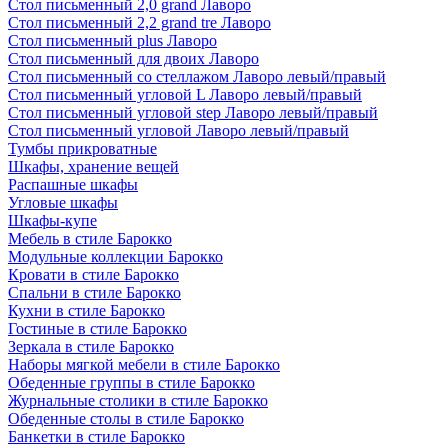
Стол письменный 2,0 grand Лаворо
Стол письменный 2,2 grand tre Лаворо
Стол письменный plus Лаворо
Стол письменный для двоих Лаворо
Стол письменный со стеллажом Лаворо левый/правый
Стол письменный угловой L Лаворо левый/правый
Стол письменный угловой step Лаворо левый/правый
Стол письменный угловой Лаворо левый/правый
Тумбы прикроватные
Шкафы, хранение вещей
Распашные шкафы
Угловые шкафы
Шкафы-купе
Мебель в стиле Барокко
Модульные коллекции Барокко
Кровати в стиле Барокко
Спальни в стиле Барокко
Кухни в стиле Барокко
Гостиные в стиле Барокко
Зеркала в стиле Барокко
Наборы мягкой мебели в стиле Барокко
Обеденные группы в стиле Барокко
Журнальные столики в стиле Барокко
Обеденные столы в стиле Барокко
Банкетки в стиле Барокко