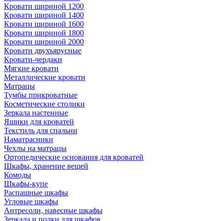
Кровати шириной 1200
Кровати шириной 1400
Кровати шириной 1600
Кровати шириной 1800
Кровати шириной 2000
Кровати двухъярусные
Кровати-чердаки
Мягкие кровати
Металлические кровати
Матрацы
Тумбы прикроватные
Косметические столики
Зеркала настенные
Ящики для кроватей
Текстиль для спальни
Наматрасники
Чехлы на матрацы
Ортопедические основания для кроватей
Шкафы, хранение вещей
Комоды
Шкафы-купе
Распашные шкафы
Угловые шкафы
Антресоли, навесные шкафы
Зеркала и полки для шкафов