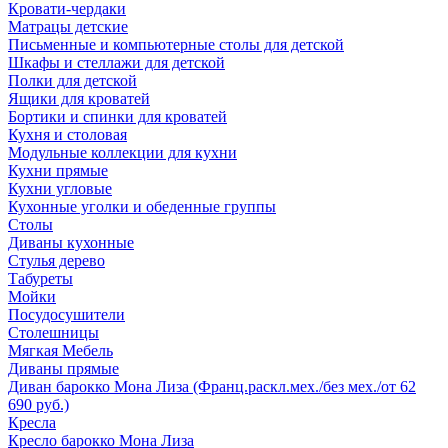
Кровати-чердаки
Матрацы детские
Письменные и компьютерные столы для детской
Шкафы и стеллажи для детской
Полки для детской
Ящики для кроватей
Бортики и спинки для кроватей
Кухня и столовая
Модульные коллекции для кухни
Кухни прямые
Кухни угловые
Кухонные уголки и обеденные группы
Столы
Диваны кухонные
Стулья дерево
Табуреты
Мойки
Посудосушители
Столешницы
Мягкая Мебель
Диваны прямые
Диван барокко Мона Лиза (Франц.раскл.мех./без мех./от 62
690 руб.)
Кресла
Кресло барокко Мона Лиза