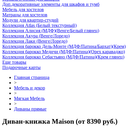
Доп.декоративные элементы для шкафов и тумб
Мебель для хостелов
Матрацы для хостелов
Модули для квартир-студий
Коллекция Atlas (Белый текстурный)
Коллекция Алисия (МДФ)(Венге/Белый глянец)
Коллекция Акура (Венге/Лоредо)
Коллекция Лаки (Венге/Лоредо)
Коллекция барокко Дель-Монте (МДФ/Патина/Бархат)(Крем)
Коллекция барокко Медичи (МДФ/Патина)(Орех караваджо)
Коллекция барокко Себастьяно (МДФ/Патина)(Крем глянец)
Еще товары
Подарочные карты
Главная страница
>
Мебель и декор
>
Мягкая Мебель
>
Диваны прямые
Диван-книжка Maison (от 8390 руб.)