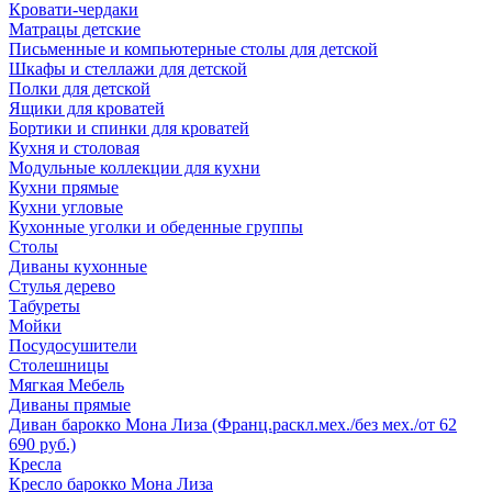
Кровати-чердаки
Матрацы детские
Письменные и компьютерные столы для детской
Шкафы и стеллажи для детской
Полки для детской
Ящики для кроватей
Бортики и спинки для кроватей
Кухня и столовая
Модульные коллекции для кухни
Кухни прямые
Кухни угловые
Кухонные уголки и обеденные группы
Столы
Диваны кухонные
Стулья дерево
Табуреты
Мойки
Посудосушители
Столешницы
Мягкая Мебель
Диваны прямые
Диван барокко Мона Лиза (Франц.раскл.мех./без мех./от 62
690 руб.)
Кресла
Кресло барокко Мона Лиза