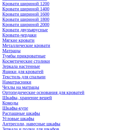
Кровати шириной 1200
Кровати шириной 1400
Кровати шириной 1600
Кровати шириной 1800
Кровати шириной 2000
Кровати двухъярусные
Кровати-чердаки
Мягкие кровати
Металлические кровати
Матрацы
Тумбы прикроватные
Косметические столики
Зеркала настенные
Ящики для кроватей
Текстиль для спальни
Наматрасники
Чехлы на матрацы
Ортопедические основания для кроватей
Шкафы, хранение вещей
Комоды
Шкафы-купе
Распашные шкафы
Угловые шкафы
Антресоли, навесные шкафы
Зеркала и полки для шкафов