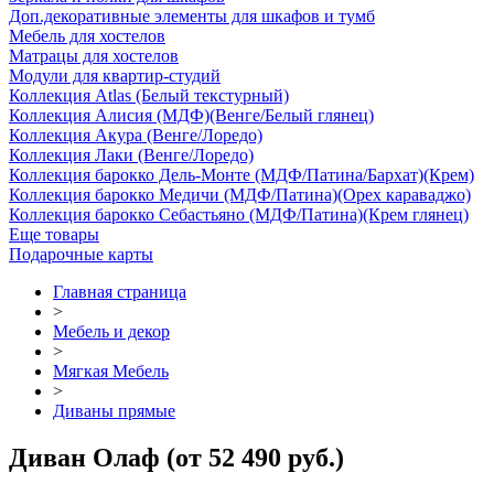
Доп.декоративные элементы для шкафов и тумб
Мебель для хостелов
Матрацы для хостелов
Модули для квартир-студий
Коллекция Atlas (Белый текстурный)
Коллекция Алисия (МДФ)(Венге/Белый глянец)
Коллекция Акура (Венге/Лоредо)
Коллекция Лаки (Венге/Лоредо)
Коллекция барокко Дель-Монте (МДФ/Патина/Бархат)(Крем)
Коллекция барокко Медичи (МДФ/Патина)(Орех караваджо)
Коллекция барокко Себастьяно (МДФ/Патина)(Крем глянец)
Еще товары
Подарочные карты
Главная страница
>
Мебель и декор
>
Мягкая Мебель
>
Диваны прямые
Диван Олаф (от 52 490 руб.)