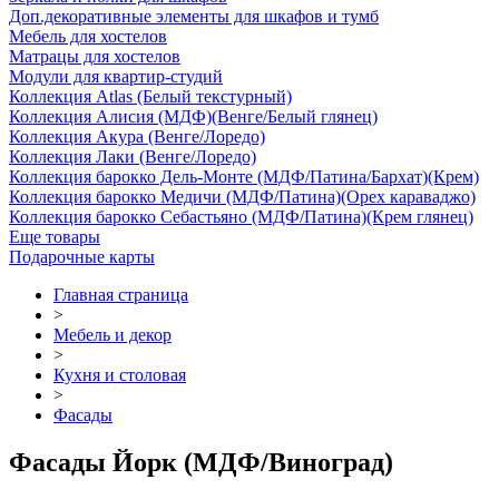
Доп.декоративные элементы для шкафов и тумб
Мебель для хостелов
Матрацы для хостелов
Модули для квартир-студий
Коллекция Atlas (Белый текстурный)
Коллекция Алисия (МДФ)(Венге/Белый глянец)
Коллекция Акура (Венге/Лоредо)
Коллекция Лаки (Венге/Лоредо)
Коллекция барокко Дель-Монте (МДФ/Патина/Бархат)(Крем)
Коллекция барокко Медичи (МДФ/Патина)(Орех караваджо)
Коллекция барокко Себастьяно (МДФ/Патина)(Крем глянец)
Еще товары
Подарочные карты
Главная страница
>
Мебель и декор
>
Кухня и столовая
>
Фасады
Фасады Йорк (МДФ/Виноград)