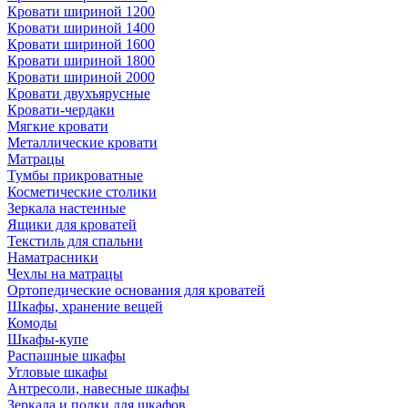
Кровати шириной 1200
Кровати шириной 1400
Кровати шириной 1600
Кровати шириной 1800
Кровати шириной 2000
Кровати двухъярусные
Кровати-чердаки
Мягкие кровати
Металлические кровати
Матрацы
Тумбы прикроватные
Косметические столики
Зеркала настенные
Ящики для кроватей
Текстиль для спальни
Наматрасники
Чехлы на матрацы
Ортопедические основания для кроватей
Шкафы, хранение вещей
Комоды
Шкафы-купе
Распашные шкафы
Угловые шкафы
Антресоли, навесные шкафы
Зеркала и полки для шкафов