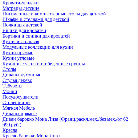
Кровати-чердаки
Матрацы детские
Письменные и компьютерные столы для детской
Шкафы и стеллажи для детской
Полки для детской
Ящики для кроватей
Бортики и спинки для кроватей
Кухня и столовая
Модульные коллекции для кухни
Кухни прямые
Кухни угловые
Кухонные уголки и обеденные группы
Столы
Диваны кухонные
Стулья дерево
Табуреты
Мойки
Посудосушители
Столешницы
Мягкая Мебель
Диваны прямые
Диван барокко Мона Лиза (Франц.раскл.мех./без мех./от 62
690 руб.)
Кресла
Кресло барокко Мона Лиза