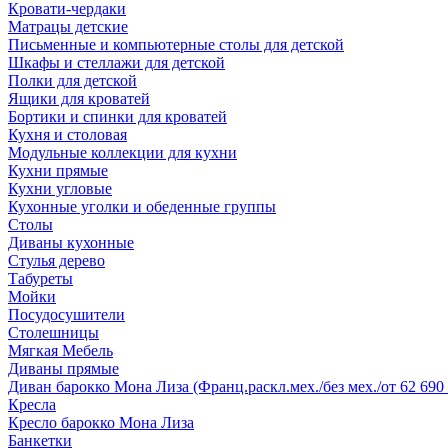
Кровати-чердаки
Матрацы детские
Письменные и компьютерные столы для детской
Шкафы и стеллажи для детской
Полки для детской
Ящики для кроватей
Бортики и спинки для кроватей
Кухня и столовая
Модульные коллекции для кухни
Кухни прямые
Кухни угловые
Кухонные уголки и обеденные группы
Столы
Диваны кухонные
Стулья дерево
Табуреты
Мойки
Посудосушители
Столешницы
Мягкая Мебель
Диваны прямые
Диван барокко Мона Лиза (Франц.раскл.мех./без мех./от 62 690 
Кресла
Кресло барокко Мона Лиза
Банкетки