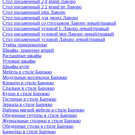
Стол письменный 2,0 grand Лаворо
Стол письменный 2,2 grand tre Лаворо
Стол письменный plus Лаворо
Стол письменный для двоих Лаворо
Стол письменный со стеллажом Лаворо левый/правый
Стол письменный угловой L Лаворо левый/правый
Стол письменный угловой step Лаворо левый/правый
Стол письменный угловой Лаворо левый/правый
Тумбы прикроватные
Шкафы, хранение вещей
Распашные шкафы
Угловые шкафы
Шкафы-купе
Мебель в стиле Барокко
Модульные коллекции Барокко
Кровати в стиле Барокко
Спальни в стиле Барокко
Кухни в стиле Барокко
Гостиные в стиле Барокко
Зеркала в стиле Барокко
Наборы мягкой мебели в стиле Барокко
Обеденные группы в стиле Барокко
Журнальные столики в стиле Барокко
Обеденные столы в стиле Барокко
Банкетки в стиле Барокко