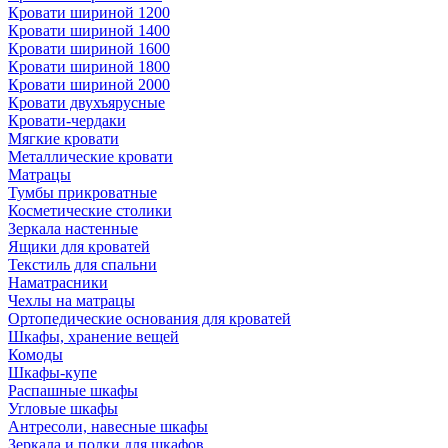
Кровати шириной 1200
Кровати шириной 1400
Кровати шириной 1600
Кровати шириной 1800
Кровати шириной 2000
Кровати двухъярусные
Кровати-чердаки
Мягкие кровати
Металлические кровати
Матрацы
Тумбы прикроватные
Косметические столики
Зеркала настенные
Ящики для кроватей
Текстиль для спальни
Наматрасники
Чехлы на матрацы
Ортопедические основания для кроватей
Шкафы, хранение вещей
Комоды
Шкафы-купе
Распашные шкафы
Угловые шкафы
Антресоли, навесные шкафы
Зеркала и полки для шкафов