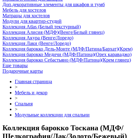
Доп.декоративные элементы для шкафов и тумб
Мебель для хостелов
Матрацы для хостелов
Модули для квартир-студий
Коллекция Atlas (Белый текстурный)
Коллекция Алисия (МДФ)(Венге/Белый глянец)
Коллекция Акура (Венге/Лоредо)
Коллекция Лаки (Венге/Лоредо)
Коллекция барокко Дель-Монте (МДФ/Патина/Бархат)(Крем)
Коллекция барокко Медичи (МДФ/Патина)(Орех караваджо)
Коллекция барокко Себастьяно (МДФ/Патина)(Крем глянец)
Еще товары
Подарочные карты
Главная страница
>
Мебель и декор
>
Спальня
>
Модульные коллекции для спальни
Коллекция барокко Тоскана (МДФ/
Шелкография/Лак/Золото/Бежевый)