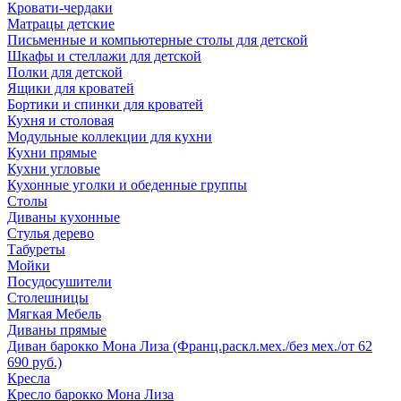
Кровати-чердаки
Матрацы детские
Письменные и компьютерные столы для детской
Шкафы и стеллажи для детской
Полки для детской
Ящики для кроватей
Бортики и спинки для кроватей
Кухня и столовая
Модульные коллекции для кухни
Кухни прямые
Кухни угловые
Кухонные уголки и обеденные группы
Столы
Диваны кухонные
Стулья дерево
Табуреты
Мойки
Посудосушители
Столешницы
Мягкая Мебель
Диваны прямые
Диван барокко Мона Лиза (Франц.раскл.мех./без мех./от 62
690 руб.)
Кресла
Кресло барокко Мона Лиза