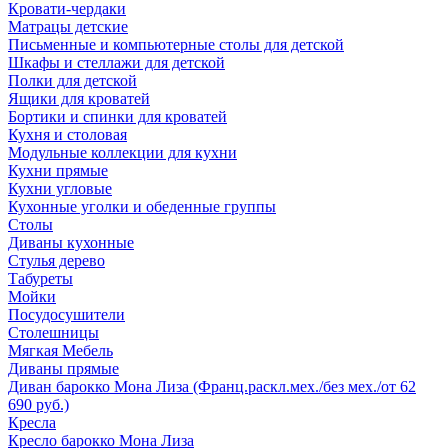
Кровати-чердаки
Матрацы детские
Письменные и компьютерные столы для детской
Шкафы и стеллажи для детской
Полки для детской
Ящики для кроватей
Бортики и спинки для кроватей
Кухня и столовая
Модульные коллекции для кухни
Кухни прямые
Кухни угловые
Кухонные уголки и обеденные группы
Столы
Диваны кухонные
Стулья дерево
Табуреты
Мойки
Посудосушители
Столешницы
Мягкая Мебель
Диваны прямые
Диван барокко Мона Лиза (Франц.раскл.мех./без мех./от 62
690 руб.)
Кресла
Кресло барокко Мона Лиза