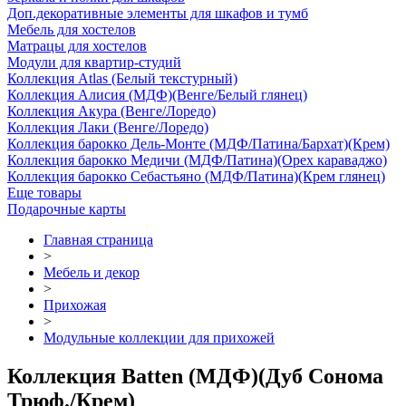
Доп.декоративные элементы для шкафов и тумб
Мебель для хостелов
Матрацы для хостелов
Модули для квартир-студий
Коллекция Atlas (Белый текстурный)
Коллекция Алисия (МДФ)(Венге/Белый глянец)
Коллекция Акура (Венге/Лоредо)
Коллекция Лаки (Венге/Лоредо)
Коллекция барокко Дель-Монте (МДФ/Патина/Бархат)(Крем)
Коллекция барокко Медичи (МДФ/Патина)(Орех караваджо)
Коллекция барокко Себастьяно (МДФ/Патина)(Крем глянец)
Еще товары
Подарочные карты
Главная страница
>
Мебель и декор
>
Прихожая
>
Модульные коллекции для прихожей
Коллекция Batten (МДФ)(Дуб Сонома
Трюф./Крем)