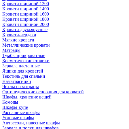
Кровати шириной 1200
Кровати шириной 1400
Кровати шириной 1600
Кровати шириной 1800
Кровати шириной 2000
Кровати двухъярусные
Кровати-чердаки
Мягкие кровати
Металлические кровати
Матрацы
Тумбы прикроватные
Косметические столики
Зеркала настенные
Ящики для кроватей
Текстиль для спальни
Наматрасники
Чехлы на матрацы
Ортопедические основания для кроватей
Шкафы, хранение вещей
Комоды
Шкафы-купе
Распашные шкафы
Угловые шкафы
Антресоли, навесные шкафы
Зеркала и полки для шкафов