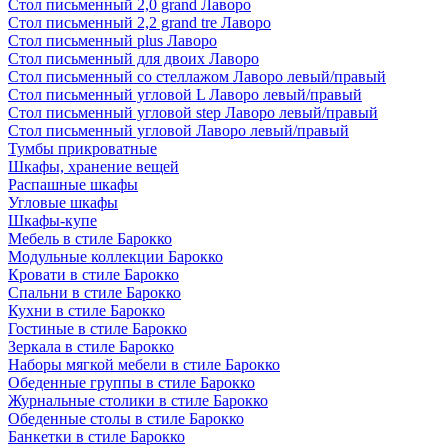
Стол письменный 2,0 grand Лаворо
Стол письменный 2,2 grand tre Лаворо
Стол письменный plus Лаворо
Стол письменный для двоих Лаворо
Стол письменный со стеллажом Лаворо левый/правый
Стол письменный угловой L Лаворо левый/правый
Стол письменный угловой step Лаворо левый/правый
Стол письменный угловой Лаворо левый/правый
Тумбы прикроватные
Шкафы, хранение вещей
Распашные шкафы
Угловые шкафы
Шкафы-купе
Мебель в стиле Барокко
Модульные коллекции Барокко
Кровати в стиле Барокко
Спальни в стиле Барокко
Кухни в стиле Барокко
Гостиные в стиле Барокко
Зеркала в стиле Барокко
Наборы мягкой мебели в стиле Барокко
Обеденные группы в стиле Барокко
Журнальные столики в стиле Барокко
Обеденные столы в стиле Барокко
Банкетки в стиле Барокко