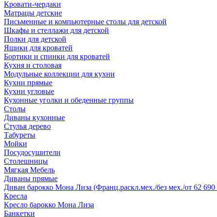
Кровати-чердаки
Матрацы детские
Письменные и компьютерные столы для детской
Шкафы и стеллажи для детской
Полки для детской
Ящики для кроватей
Бортики и спинки для кроватей
Кухня и столовая
Модульные коллекции для кухни
Кухни прямые
Кухни угловые
Кухонные уголки и обеденные группы
Столы
Диваны кухонные
Стулья дерево
Табуреты
Мойки
Посудосушители
Столешницы
Мягкая Мебель
Диваны прямые
Диван барокко Мона Лиза (Франц.раскл.мех./без мех./от 62 690 
Кресла
Кресло барокко Мона Лиза
Банкетки