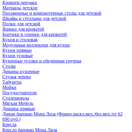
Кровати-чердаки
Матрацы детские
Письменные и компьютерные столы для детской
Шкафы и стеллажи для детской
Полки для детской
Ящики для кроватей
Бортики и спинки для кроватей
Кухня и столовая
Модульные коллекции для кухни
Кухни прямые
Кухни угловые
Кухонные уголки и обеденные группы
Столы
Диваны кухонные
Стулья дерево
Табуреты
Мойки
Посудосушители
Столешницы
Мягкая Мебель
Диваны прямые
Диван барокко Мона Лиза (Франц.раскл.мех./без мех./от 62
690 руб.)
Кресла
Кресло барокко Мона Лиза