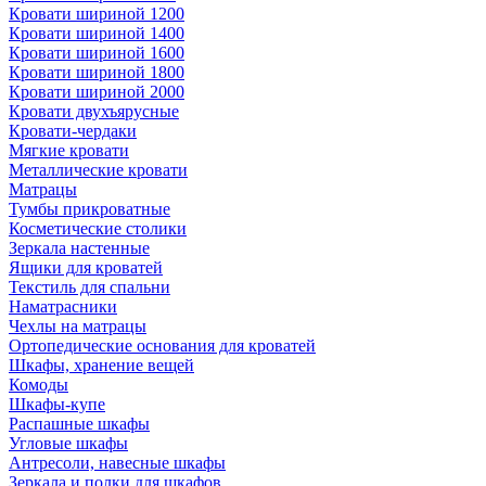
Кровати шириной 1200
Кровати шириной 1400
Кровати шириной 1600
Кровати шириной 1800
Кровати шириной 2000
Кровати двухъярусные
Кровати-чердаки
Мягкие кровати
Металлические кровати
Матрацы
Тумбы прикроватные
Косметические столики
Зеркала настенные
Ящики для кроватей
Текстиль для спальни
Наматрасники
Чехлы на матрацы
Ортопедические основания для кроватей
Шкафы, хранение вещей
Комоды
Шкафы-купе
Распашные шкафы
Угловые шкафы
Антресоли, навесные шкафы
Зеркала и полки для шкафов