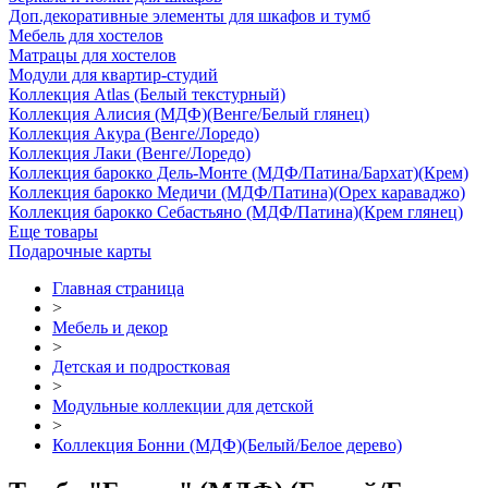
Доп.декоративные элементы для шкафов и тумб
Мебель для хостелов
Матрацы для хостелов
Модули для квартир-студий
Коллекция Atlas (Белый текстурный)
Коллекция Алисия (МДФ)(Венге/Белый глянец)
Коллекция Акура (Венге/Лоредо)
Коллекция Лаки (Венге/Лоредо)
Коллекция барокко Дель-Монте (МДФ/Патина/Бархат)(Крем)
Коллекция барокко Медичи (МДФ/Патина)(Орех караваджо)
Коллекция барокко Себастьяно (МДФ/Патина)(Крем глянец)
Еще товары
Подарочные карты
Главная страница
>
Мебель и декор
>
Детская и подростковая
>
Модульные коллекции для детской
>
Коллекция Бонни (МДФ)(Белый/Белое дерево)