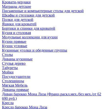
Кровати-чердаки
Матрацы детские
Письменные и компьютерные столы для детской
Шкафы и стеллажи для детской
Полки для детской
Ящики для кроватей
Бортики и спинки для кроватей
Кухня и столовая
Модульные коллекции для кухни
Кухни прямые
Кухни угловые
Кухонные уголки и обеденные группы
Столы
Диваны кухонные
Стулья дерево
Табуреты
Мойки
Посудосушители
Столешницы
Мягкая Мебель
Диваны прямые
Диван барокко Мона Лиза (Франц.раскл.мех./без мех./от 62
690 руб.)
Кресла
Кресло барокко Мона Лиза