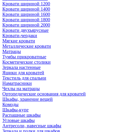
Кровати шириной 1200
Кровати шириной 1400
Кровати шириной 1600
Кровати шириной 1800
Кровати шириной 2000
Кровати двухъярусные
Кровати-чердаки
Мягкие кровати
Металлические кровати
Матрацы
Тумбы прикроватные
Косметические столики
Зеркала настенные
Ящики для кроватей
Текстиль для спальни
Наматрасники
Чехлы на матрацы
Ортопедические основания для кроватей
Шкафы, хранение вещей
Комоды
Шкафы-купе
Распашные шкафы
Угловые шкафы
Антресоли, навесные шкафы
Зеркала и полки для шкафов