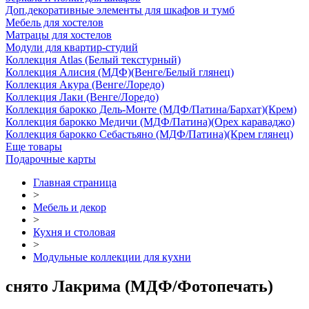
Доп.декоративные элементы для шкафов и тумб
Мебель для хостелов
Матрацы для хостелов
Модули для квартир-студий
Коллекция Atlas (Белый текстурный)
Коллекция Алисия (МДФ)(Венге/Белый глянец)
Коллекция Акура (Венге/Лоредо)
Коллекция Лаки (Венге/Лоредо)
Коллекция барокко Дель-Монте (МДФ/Патина/Бархат)(Крем)
Коллекция барокко Медичи (МДФ/Патина)(Орех караваджо)
Коллекция барокко Себастьяно (МДФ/Патина)(Крем глянец)
Еще товары
Подарочные карты
Главная страница
>
Мебель и декор
>
Кухня и столовая
>
Модульные коллекции для кухни
снято Лакрима (МДФ/Фотопечать)