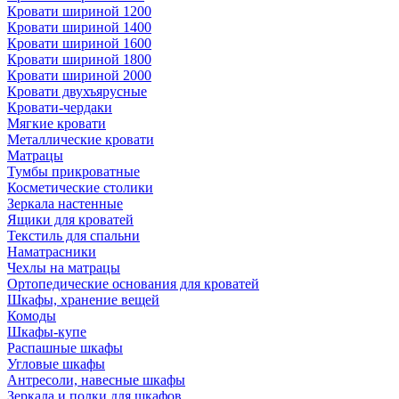
Кровати шириной 1200
Кровати шириной 1400
Кровати шириной 1600
Кровати шириной 1800
Кровати шириной 2000
Кровати двухъярусные
Кровати-чердаки
Мягкие кровати
Металлические кровати
Матрацы
Тумбы прикроватные
Косметические столики
Зеркала настенные
Ящики для кроватей
Текстиль для спальни
Наматрасники
Чехлы на матрацы
Ортопедические основания для кроватей
Шкафы, хранение вещей
Комоды
Шкафы-купе
Распашные шкафы
Угловые шкафы
Антресоли, навесные шкафы
Зеркала и полки для шкафов