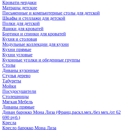
Кровати-чердаки
Матрацы детские
Письменные и компьютерные столы для детской
Шкафы и стеллажи для детской
Полки для детской
Ящики для кроватей
Бортики и спинки для кроватей
Кухня и столовая
Модульные коллекции для кухни
Кухни прямые
Кухни угловые
Кухонные уголки и обеденные группы
Столы
Диваны кухонные
Стулья дерево
Табуреты
Мойки
Посудосушители
Столешницы
Мягкая Мебель
Диваны прямые
Диван барокко Мона Лиза (Франц.раскл.мех./без мех./от 62
690 руб.)
Кресла
Кресло барокко Мона Лиза