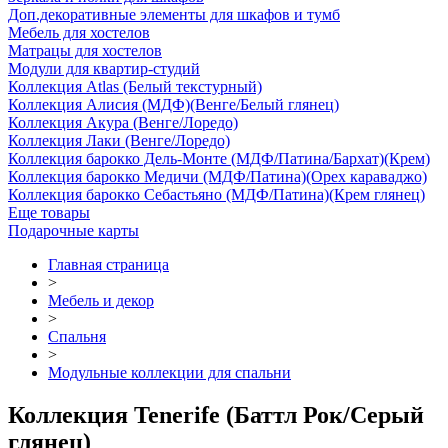
Доп.декоративные элементы для шкафов и тумб
Мебель для хостелов
Матрацы для хостелов
Модули для квартир-студий
Коллекция Atlas (Белый текстурный)
Коллекция Алисия (МДФ)(Венге/Белый глянец)
Коллекция Акура (Венге/Лоредо)
Коллекция Лаки (Венге/Лоредо)
Коллекция барокко Дель-Монте (МДФ/Патина/Бархат)(Крем)
Коллекция барокко Медичи (МДФ/Патина)(Орех караваджо)
Коллекция барокко Себастьяно (МДФ/Патина)(Крем глянец)
Еще товары
Подарочные карты
Главная страница
>
Мебель и декор
>
Спальня
>
Модульные коллекции для спальни
Коллекция Tenerife (Баттл Рок/Серый
глянец)