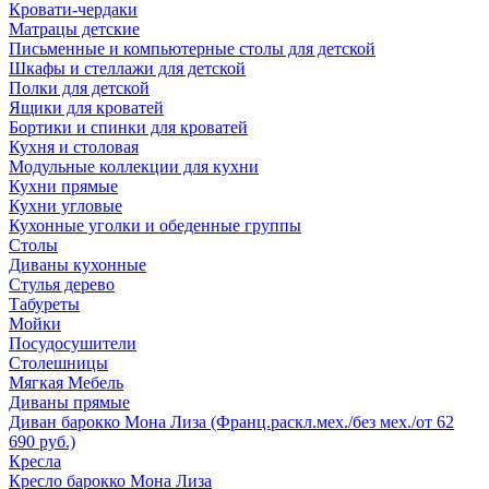
Кровати-чердаки
Матрацы детские
Письменные и компьютерные столы для детской
Шкафы и стеллажи для детской
Полки для детской
Ящики для кроватей
Бортики и спинки для кроватей
Кухня и столовая
Модульные коллекции для кухни
Кухни прямые
Кухни угловые
Кухонные уголки и обеденные группы
Столы
Диваны кухонные
Стулья дерево
Табуреты
Мойки
Посудосушители
Столешницы
Мягкая Мебель
Диваны прямые
Диван барокко Мона Лиза (Франц.раскл.мех./без мех./от 62
690 руб.)
Кресла
Кресло барокко Мона Лиза