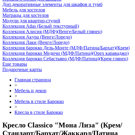
Доп.декоративные элементы для шкафов и тумб
Мебель для хостелов
Матрацы для хостелов
Модули для квартир-студий
Коллекция Atlas (Белый текстурный)
Коллекция Алисия (МДФ)(Венге/Белый глянец)
Коллекция Акура (Венге/Лоредо)
Коллекция Лаки (Венге/Лоредо)
Коллекция барокко Дель-Монте (МДФ/Патина/Бархат)(Крем)
Коллекция барокко Медичи (МДФ/Патина)(Орех караваджо)
Коллекция барокко Себастьяно (МДФ/Патина)(Крем глянец)
Еще товары
Подарочные карты
Главная страница
>
Мебель и декор
>
Мебель в стиле Барокко
>
Кресла в стиле Барокко
Кресло Classico "Мона Лиза" (Крем/
Стандарт/Бархат/Жаккард/Патина