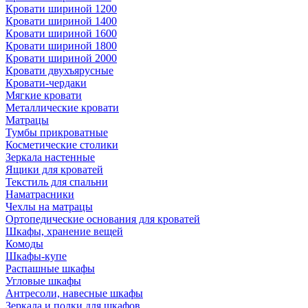
Кровати шириной 1200
Кровати шириной 1400
Кровати шириной 1600
Кровати шириной 1800
Кровати шириной 2000
Кровати двухъярусные
Кровати-чердаки
Мягкие кровати
Металлические кровати
Матрацы
Тумбы прикроватные
Косметические столики
Зеркала настенные
Ящики для кроватей
Текстиль для спальни
Наматрасники
Чехлы на матрацы
Ортопедические основания для кроватей
Шкафы, хранение вещей
Комоды
Шкафы-купе
Распашные шкафы
Угловые шкафы
Антресоли, навесные шкафы
Зеркала и полки для шкафов