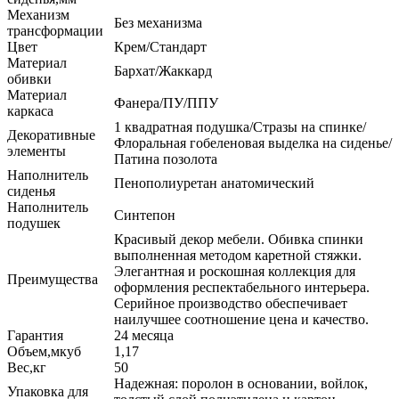
Механизм
Без механизма
трансформации
Цвет
Крем/Стандарт
Материал
Бархат/Жаккард
обивки
Материал
Фанера/ПУ/ППУ
каркаса
1 квадратная подушка/Стразы на спинке/
Декоративные
Флоральная гобеленовая выделка на сиденье/
элементы
Патина позолота
Наполнитель
Пенополиуретан анатомический
сиденья
Наполнитель
Синтепон
подушек
Красивый декор мебели. Обивка спинки
выполненная методом каретной стяжки.
Элегантная и роскошная коллекция для
Преимущества
оформления респектабельного интерьера.
Серийное производство обеспечивает
наилучшее соотношение цена и качество.
Гарантия
24 месяца
Объем,мкуб
1,17
Вес,кг
50
Надежная: поролон в основании, войлок,
Упаковка для