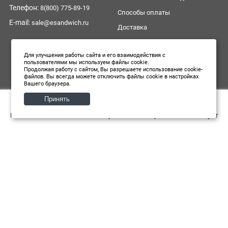
Телефон:
8(800) 775-89-19
Способы оплаты
E-mail:
sale@esandwich.ru
Доставка
Подарочные карты
Для улучшения работы сайта и его взаимодействия с
Отзывы о магазине
пользователями мы используем файлы cookie.
Продолжая работу с сайтом, Вы разрешаете использование cookie-
Отзывы о товарах
файлов. Вы всегда можете отключить файлы cookie в настройках
Вашего браузера.
0
0
Принять
Главная
Каталог
Корзина
Избранное
Аккаунт
© ООО "Сеть дискаунтеров Есэндвич РУ", 2014—2026. Все
права защищены
Обратная связь