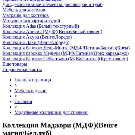
Доп.декоративные элементы для шкафов и тумб
Мебель для хостелов
Матрацы для хостелов
Модули для квартир-студий
Коллекция Atlas (Белый текстурный)
Коллекция Алисия (МДФ)(Венге/Белый глянец)
Коллекция Акура (Венге/Лоредо)
Коллекция Лаки (Венге/Лоредо)
Коллекция барокко Дель-Монте (МДФ/Патина/Бархат)(Крем)
Коллекция барокко Медичи (МДФ/Патина)(Орех караваджо)
Коллекция барокко Себастьяно (МДФ/Патина)(Крем глянец)
Еще товары
Подарочные карты
Главная страница
>
Мебель и декор
>
Спальня
>
Модульные коллекции для спальни
Коллекция Маджори (МДФ)(Венге
магия/Бел.дуб)