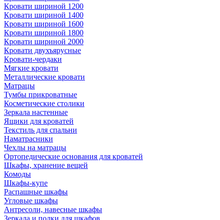
Кровати шириной 1200
Кровати шириной 1400
Кровати шириной 1600
Кровати шириной 1800
Кровати шириной 2000
Кровати двухъярусные
Кровати-чердаки
Мягкие кровати
Металлические кровати
Матрацы
Тумбы прикроватные
Косметические столики
Зеркала настенные
Ящики для кроватей
Текстиль для спальни
Наматрасники
Чехлы на матрацы
Ортопедические основания для кроватей
Шкафы, хранение вещей
Комоды
Шкафы-купе
Распашные шкафы
Угловые шкафы
Антресоли, навесные шкафы
Зеркала и полки для шкафов