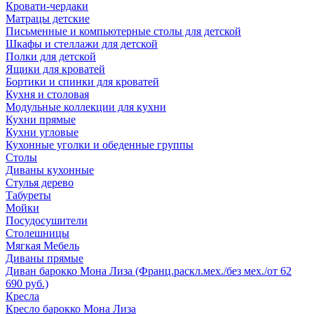
Кровати-чердаки
Матрацы детские
Письменные и компьютерные столы для детской
Шкафы и стеллажи для детской
Полки для детской
Ящики для кроватей
Бортики и спинки для кроватей
Кухня и столовая
Модульные коллекции для кухни
Кухни прямые
Кухни угловые
Кухонные уголки и обеденные группы
Столы
Диваны кухонные
Стулья дерево
Табуреты
Мойки
Посудосушители
Столешницы
Мягкая Мебель
Диваны прямые
Диван барокко Мона Лиза (Франц.раскл.мех./без мех./от 62
690 руб.)
Кресла
Кресло барокко Мона Лиза