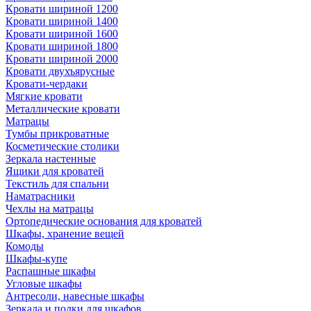
Кровати шириной 1200
Кровати шириной 1400
Кровати шириной 1600
Кровати шириной 1800
Кровати шириной 2000
Кровати двухъярусные
Кровати-чердаки
Мягкие кровати
Металлические кровати
Матрацы
Тумбы прикроватные
Косметические столики
Зеркала настенные
Ящики для кроватей
Текстиль для спальни
Наматрасники
Чехлы на матрацы
Ортопедические основания для кроватей
Шкафы, хранение вещей
Комоды
Шкафы-купе
Распашные шкафы
Угловые шкафы
Антресоли, навесные шкафы
Зеркала и полки для шкафов