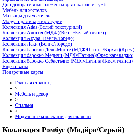
Доп.декоративные элементы для шкафов и тумб
Мебель для хостелов
Матрацы для хостелов
Модули для квартир-студий
Коллекция Atlas (Белый текстурный)
Коллекция Алисия (МДФ)(Венге/Белый глянец)
Коллекция Акура (Венге/Лоредо)
Коллекция Лаки (Венге/Лоредо)
Коллекция барокко Дель-Монте (МДФ/Патина/Бархат)(Крем)
Коллекция барокко Медичи (МДФ/Патина)(Орех караваджо)
Коллекция барокко Себастьяно (МДФ/Патина)(Крем глянец)
Еще товары
Подарочные карты
Главная страница
>
Мебель и декор
>
Спальня
>
Модульные коллекции для спальни
Коллекция Ромбус (Мадйра/Серый)