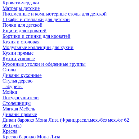
Кровати-чердаки
Матрацы детские
Письменные и компьютерные столы для детской
Шкафы и стеллажи для детской
Полки для детской
Ящики для кроватей
Бортики и спинки для кроватей
Кухня и столовая
Модульные коллекции для кухни
Кухни прямые
Кухни угловые
Кухонные уголки и обеденные группы
Столы
Диваны кухонные
Стулья дерево
Табуреты
Мойки
Посудосушители
Столешницы
Мягкая Мебель
Диваны прямые
Диван барокко Мона Лиза (Франц.раскл.мех./без мех./от 62
690 руб.)
Кресла
Кресло барокко Мона Лиза