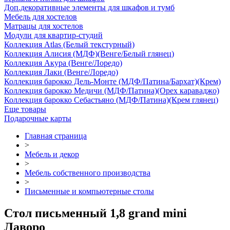
Доп.декоративные элементы для шкафов и тумб
Мебель для хостелов
Матрацы для хостелов
Модули для квартир-студий
Коллекция Atlas (Белый текстурный)
Коллекция Алисия (МДФ)(Венге/Белый глянец)
Коллекция Акура (Венге/Лоредо)
Коллекция Лаки (Венге/Лоредо)
Коллекция барокко Дель-Монте (МДФ/Патина/Бархат)(Крем)
Коллекция барокко Медичи (МДФ/Патина)(Орех караваджо)
Коллекция барокко Себастьяно (МДФ/Патина)(Крем глянец)
Еще товары
Подарочные карты
Главная страница
>
Мебель и декор
>
Мебель собственного производства
>
Письменные и компьютерные столы
Стол письменный 1,8 grand mini
Лаворо