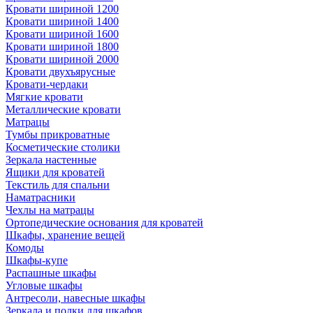
Кровати шириной 1200
Кровати шириной 1400
Кровати шириной 1600
Кровати шириной 1800
Кровати шириной 2000
Кровати двухъярусные
Кровати-чердаки
Мягкие кровати
Металлические кровати
Матрацы
Тумбы прикроватные
Косметические столики
Зеркала настенные
Ящики для кроватей
Текстиль для спальни
Наматрасники
Чехлы на матрацы
Ортопедические основания для кроватей
Шкафы, хранение вещей
Комоды
Шкафы-купе
Распашные шкафы
Угловые шкафы
Антресоли, навесные шкафы
Зеркала и полки для шкафов