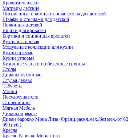
Кровати-чердаки
Матрацы детские
Письменные и компьютерные столы для детской
Шкафы и стеллажи для детской
Полки для детской
Ящики для кроватей
Бортики и спинки для кроватей
Кухня и столовая
Модульные коллекции для кухни
Кухни прямые
Кухни угловые
Кухонные уголки и обеденные группы
Столы
Диваны кухонные
Стулья дерево
Табуреты
Мойки
Посудосушители
Столешницы
Мягкая Мебель
Диваны прямые
Диван барокко Мона Лиза (Франц.раскл.мех./без мех./от 62
690 руб.)
Кресла
Кресло барокко Мона Лиза