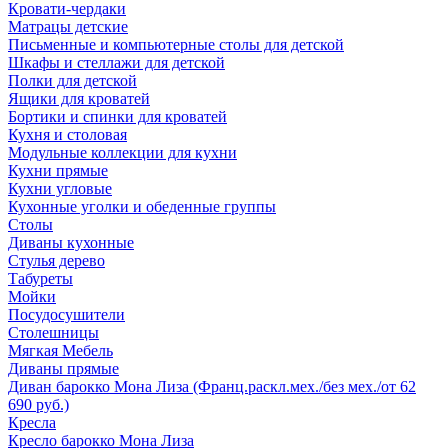
Кровати-чердаки
Матрацы детские
Письменные и компьютерные столы для детской
Шкафы и стеллажи для детской
Полки для детской
Ящики для кроватей
Бортики и спинки для кроватей
Кухня и столовая
Модульные коллекции для кухни
Кухни прямые
Кухни угловые
Кухонные уголки и обеденные группы
Столы
Диваны кухонные
Стулья дерево
Табуреты
Мойки
Посудосушители
Столешницы
Мягкая Мебель
Диваны прямые
Диван барокко Мона Лиза (Франц.раскл.мех./без мех./от 62
690 руб.)
Кресла
Кресло барокко Мона Лиза