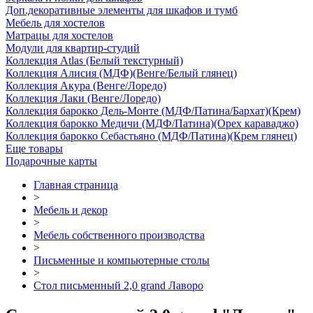
Доп.декоративные элементы для шкафов и тумб
Мебель для хостелов
Матрацы для хостелов
Модули для квартир-студий
Коллекция Atlas (Белый текстурный)
Коллекция Алисия (МДФ)(Венге/Белый глянец)
Коллекция Акура (Венге/Лоредо)
Коллекция Лаки (Венге/Лоредо)
Коллекция барокко Дель-Монте (МДФ/Патина/Бархат)(Крем)
Коллекция барокко Медичи (МДФ/Патина)(Орех караваджо)
Коллекция барокко Себастьяно (МДФ/Патина)(Крем глянец)
Еще товары
Подарочные карты
Главная страница
>
Мебель и декор
>
Мебель собственного производства
>
Письменные и компьютерные столы
>
Стол письменный 2,0 grand Лаворо