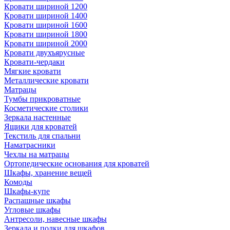
Кровати шириной 1200
Кровати шириной 1400
Кровати шириной 1600
Кровати шириной 1800
Кровати шириной 2000
Кровати двухъярусные
Кровати-чердаки
Мягкие кровати
Металлические кровати
Матрацы
Тумбы прикроватные
Косметические столики
Зеркала настенные
Ящики для кроватей
Текстиль для спальни
Наматрасники
Чехлы на матрацы
Ортопедические основания для кроватей
Шкафы, хранение вещей
Комоды
Шкафы-купе
Распашные шкафы
Угловые шкафы
Антресоли, навесные шкафы
Зеркала и полки для шкафов