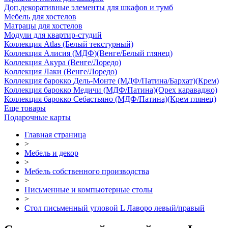
Доп.декоративные элементы для шкафов и тумб
Мебель для хостелов
Матрацы для хостелов
Модули для квартир-студий
Коллекция Atlas (Белый текстурный)
Коллекция Алисия (МДФ)(Венге/Белый глянец)
Коллекция Акура (Венге/Лоредо)
Коллекция Лаки (Венге/Лоредо)
Коллекция барокко Дель-Монте (МДФ/Патина/Бархат)(Крем)
Коллекция барокко Медичи (МДФ/Патина)(Орех караваджо)
Коллекция барокко Себастьяно (МДФ/Патина)(Крем глянец)
Еще товары
Подарочные карты
Главная страница
>
Мебель и декор
>
Мебель собственного производства
>
Письменные и компьютерные столы
>
Стол письменный угловой L Лаворо левый/правый