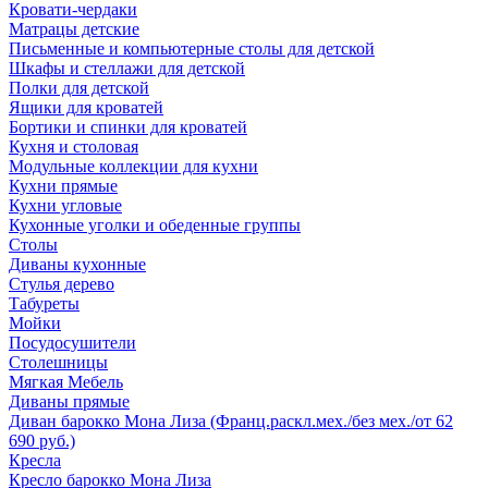
Кровати-чердаки
Матрацы детские
Письменные и компьютерные столы для детской
Шкафы и стеллажи для детской
Полки для детской
Ящики для кроватей
Бортики и спинки для кроватей
Кухня и столовая
Модульные коллекции для кухни
Кухни прямые
Кухни угловые
Кухонные уголки и обеденные группы
Столы
Диваны кухонные
Стулья дерево
Табуреты
Мойки
Посудосушители
Столешницы
Мягкая Мебель
Диваны прямые
Диван барокко Мона Лиза (Франц.раскл.мех./без мех./от 62
690 руб.)
Кресла
Кресло барокко Мона Лиза