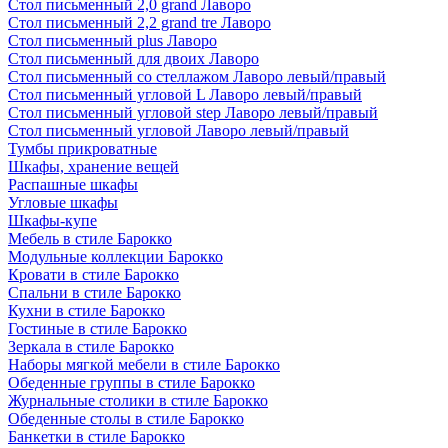
Стол письменный 2,0 grand Лаворо
Стол письменный 2,2 grand tre Лаворо
Стол письменный plus Лаворо
Стол письменный для двоих Лаворо
Стол письменный со стеллажом Лаворо левый/правый
Стол письменный угловой L Лаворо левый/правый
Стол письменный угловой step Лаворо левый/правый
Стол письменный угловой Лаворо левый/правый
Тумбы прикроватные
Шкафы, хранение вещей
Распашные шкафы
Угловые шкафы
Шкафы-купе
Мебель в стиле Барокко
Модульные коллекции Барокко
Кровати в стиле Барокко
Спальни в стиле Барокко
Кухни в стиле Барокко
Гостиные в стиле Барокко
Зеркала в стиле Барокко
Наборы мягкой мебели в стиле Барокко
Обеденные группы в стиле Барокко
Журнальные столики в стиле Барокко
Обеденные столы в стиле Барокко
Банкетки в стиле Барокко