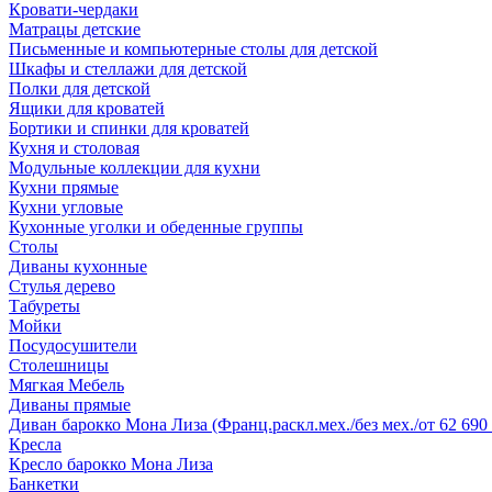
Кровати-чердаки
Матрацы детские
Письменные и компьютерные столы для детской
Шкафы и стеллажи для детской
Полки для детской
Ящики для кроватей
Бортики и спинки для кроватей
Кухня и столовая
Модульные коллекции для кухни
Кухни прямые
Кухни угловые
Кухонные уголки и обеденные группы
Столы
Диваны кухонные
Стулья дерево
Табуреты
Мойки
Посудосушители
Столешницы
Мягкая Мебель
Диваны прямые
Диван барокко Мона Лиза (Франц.раскл.мех./без мех./от 62 690 
Кресла
Кресло барокко Мона Лиза
Банкетки