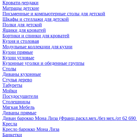
Кровати-чердаки
Матрацы детские
Письменные и компьютерные столы для детской
Шкафы и стеллажи для детской
Полки для детской
Ящики для кроватей
Бортики и спинки для кроватей
Кухня и столовая
Модульные коллекции для кухни
Кухни прямые
Кухни угловые
Кухонные уголки и обеденные группы
Столы
Диваны кухонные
Стулья дерево
Табуреты
Мойки
Посудосушители
Столешницы
Мягкая Мебель
Диваны прямые
Диван барокко Мона Лиза (Франц.раскл.мех./без мех./от 62 690 
Кресла
Кресло барокко Мона Лиза
Банкетки