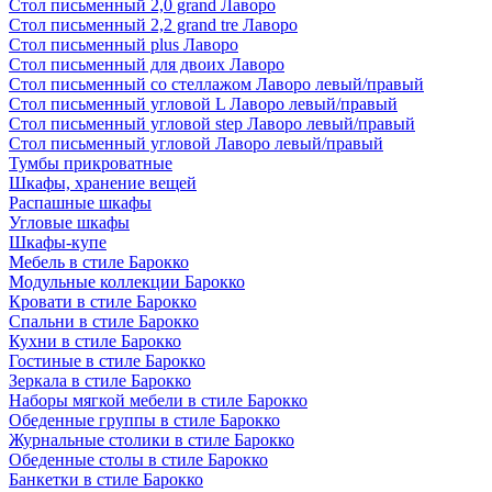
Стол письменный 2,0 grand Лаворо
Стол письменный 2,2 grand tre Лаворо
Стол письменный plus Лаворо
Стол письменный для двоих Лаворо
Стол письменный со стеллажом Лаворо левый/правый
Стол письменный угловой L Лаворо левый/правый
Стол письменный угловой step Лаворо левый/правый
Стол письменный угловой Лаворо левый/правый
Тумбы прикроватные
Шкафы, хранение вещей
Распашные шкафы
Угловые шкафы
Шкафы-купе
Мебель в стиле Барокко
Модульные коллекции Барокко
Кровати в стиле Барокко
Спальни в стиле Барокко
Кухни в стиле Барокко
Гостиные в стиле Барокко
Зеркала в стиле Барокко
Наборы мягкой мебели в стиле Барокко
Обеденные группы в стиле Барокко
Журнальные столики в стиле Барокко
Обеденные столы в стиле Барокко
Банкетки в стиле Барокко