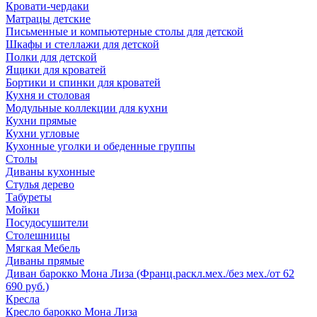
Кровати-чердаки
Матрацы детские
Письменные и компьютерные столы для детской
Шкафы и стеллажи для детской
Полки для детской
Ящики для кроватей
Бортики и спинки для кроватей
Кухня и столовая
Модульные коллекции для кухни
Кухни прямые
Кухни угловые
Кухонные уголки и обеденные группы
Столы
Диваны кухонные
Стулья дерево
Табуреты
Мойки
Посудосушители
Столешницы
Мягкая Мебель
Диваны прямые
Диван барокко Мона Лиза (Франц.раскл.мех./без мех./от 62
690 руб.)
Кресла
Кресло барокко Мона Лиза