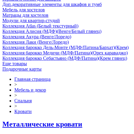
Доп.декоративные элементы для шкафов и тумб
Мебель для хостелов
Матрацы для хостелов
Модули для квартир-студий
Коллекция Atlas (Белый текстурный)
Коллекция Алисия (МДФ)(Венге/Белый глянец)
Коллекция Акура (Венге/Лоредо)
Коллекция Лаки (Венге/Лоредо)
Коллекция барокко Дель-Монте (МДФ/Патина/Бархат)(Крем)
Коллекция барокко Медичи (МДФ/Патина)(Орех караваджо)
Коллекция барокко Себастьяно (МДФ/Патина)(Крем глянец)
Еще товары
Подарочные карты
Главная страница
>
Мебель и декор
>
Спальня
>
Кровати
Металлические кровати