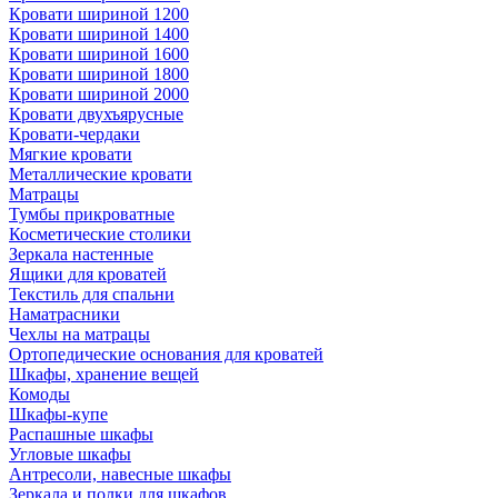
Кровати шириной 1200
Кровати шириной 1400
Кровати шириной 1600
Кровати шириной 1800
Кровати шириной 2000
Кровати двухъярусные
Кровати-чердаки
Мягкие кровати
Металлические кровати
Матрацы
Тумбы прикроватные
Косметические столики
Зеркала настенные
Ящики для кроватей
Текстиль для спальни
Наматрасники
Чехлы на матрацы
Ортопедические основания для кроватей
Шкафы, хранение вещей
Комоды
Шкафы-купе
Распашные шкафы
Угловые шкафы
Антресоли, навесные шкафы
Зеркала и полки для шкафов