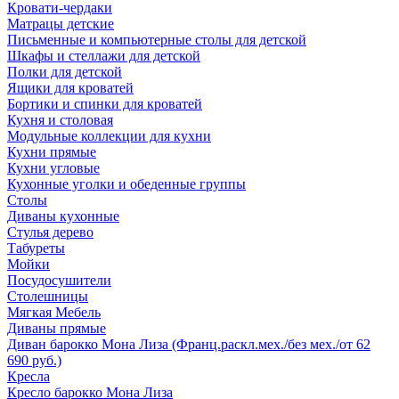
Кровати-чердаки
Матрацы детские
Письменные и компьютерные столы для детской
Шкафы и стеллажи для детской
Полки для детской
Ящики для кроватей
Бортики и спинки для кроватей
Кухня и столовая
Модульные коллекции для кухни
Кухни прямые
Кухни угловые
Кухонные уголки и обеденные группы
Столы
Диваны кухонные
Стулья дерево
Табуреты
Мойки
Посудосушители
Столешницы
Мягкая Мебель
Диваны прямые
Диван барокко Мона Лиза (Франц.раскл.мех./без мех./от 62
690 руб.)
Кресла
Кресло барокко Мона Лиза