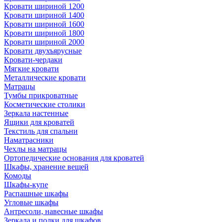
Кровати шириной 1200
Кровати шириной 1400
Кровати шириной 1600
Кровати шириной 1800
Кровати шириной 2000
Кровати двухъярусные
Кровати-чердаки
Мягкие кровати
Металлические кровати
Матрацы
Тумбы прикроватные
Косметические столики
Зеркала настенные
Ящики для кроватей
Текстиль для спальни
Наматрасники
Чехлы на матрацы
Ортопедические основания для кроватей
Шкафы, хранение вещей
Комоды
Шкафы-купе
Распашные шкафы
Угловые шкафы
Антресоли, навесные шкафы
Зеркала и полки для шкафов