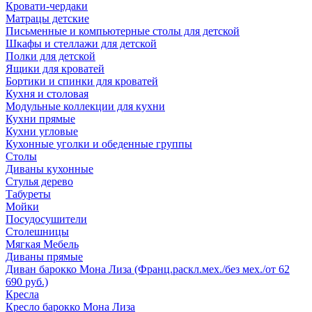
Кровати-чердаки
Матрацы детские
Письменные и компьютерные столы для детской
Шкафы и стеллажи для детской
Полки для детской
Ящики для кроватей
Бортики и спинки для кроватей
Кухня и столовая
Модульные коллекции для кухни
Кухни прямые
Кухни угловые
Кухонные уголки и обеденные группы
Столы
Диваны кухонные
Стулья дерево
Табуреты
Мойки
Посудосушители
Столешницы
Мягкая Мебель
Диваны прямые
Диван барокко Мона Лиза (Франц.раскл.мех./без мех./от 62
690 руб.)
Кресла
Кресло барокко Мона Лиза