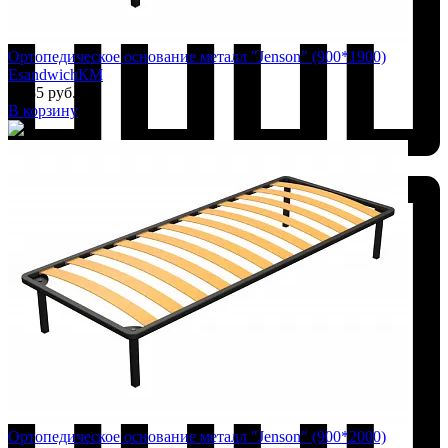
Ортопедическое основание металл "Jenson" (900*1900)
EsandwichКМ
4 985 руб.
В корзину
Добавить к сравнению
Ортопедическое основание металл "Jenson" (900*2000)