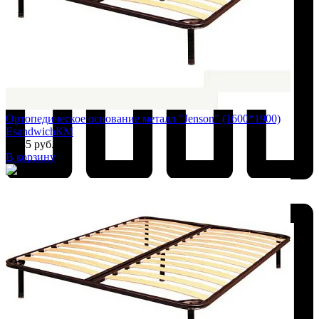
Ортопедическое основание металл "Jenson" (1600*1900)
EsandwichКМ
7 135 руб.
В корзину
Добавить к сравнению