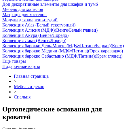
Доп.декоративные элементы для шкафов и тумб
Мебель для хостелов
Матрацы для хостелов
Модули для квартир-студий
Коллекция Atlas (Белый текстурный)
Коллекция Алисия (МДФ)(Венге/Белый глянец)
Коллекция Акура (Венге/Лоредо)
Коллекция Лаки (Венге/Лоредо)
Коллекция барокко Дель-Монте (МДФ/Патина/Бархат)(Крем)
Коллекция барокко Медичи (МДФ/Патина)(Орех караваджо)
Коллекция барокко Себастьяно (МДФ/Патина)(Крем глянец)
Еще товары
Подарочные карты
Главная страница
>
Мебель и декор
>
Спальня
Ортопедические основания для
кроватей