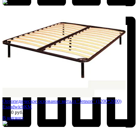
Добавить к сравнению
Ортопедическое основание металл "Jenson" (1200*2000)
EsandwichКМ
6 480 руб.
В корзину