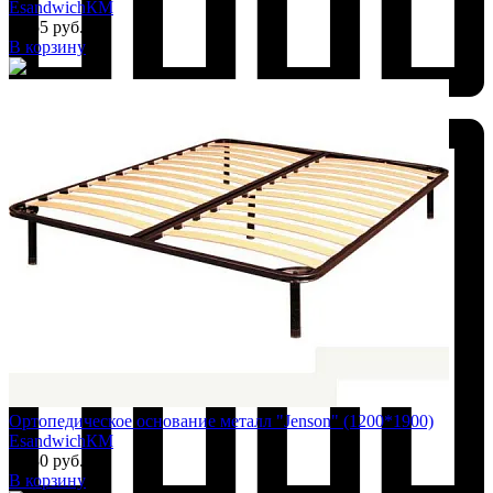
EsandwichКМ
5 055 руб.
В корзину
Добавить к сравнению
Ортопедическое основание металл "Jenson" (1200*1900)
EsandwichКМ
6 330 руб.
В корзину