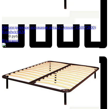
Ортопедическое основание металл "Jenson" (1600*2000)
EsandwichКМ
7 380 руб.
В корзину
Добавить к сравнению