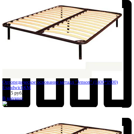
Добавить к сравнению
Ортопедическое основание металл "Jenson" (1400*1900)
EsandwichКМ
6 885 руб.
В корзину
Добавить к сравнению