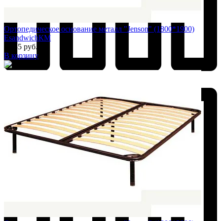
Ортопедическое основание металл "Jenson" (1800*1900)
EsandwichКМ
7 385 руб.
В корзину
Добавить к сравнению