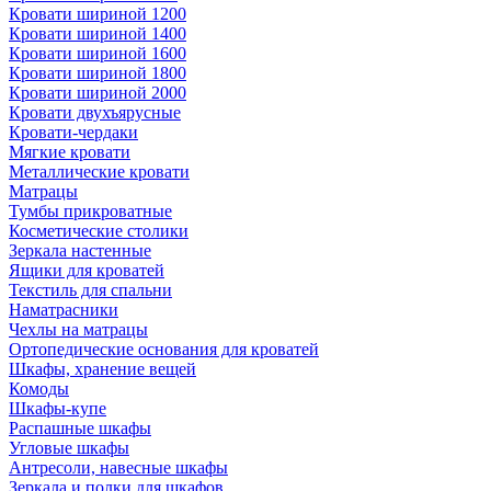
Кровати шириной 1200
Кровати шириной 1400
Кровати шириной 1600
Кровати шириной 1800
Кровати шириной 2000
Кровати двухъярусные
Кровати-чердаки
Мягкие кровати
Металлические кровати
Матрацы
Тумбы прикроватные
Косметические столики
Зеркала настенные
Ящики для кроватей
Текстиль для спальни
Наматрасники
Чехлы на матрацы
Ортопедические основания для кроватей
Шкафы, хранение вещей
Комоды
Шкафы-купе
Распашные шкафы
Угловые шкафы
Антресоли, навесные шкафы
Зеркала и полки для шкафов