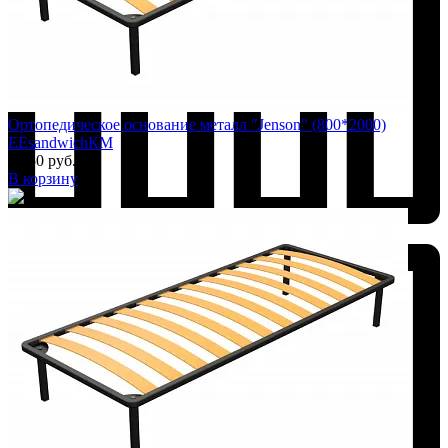
Ортопедическое основание металл "Jenson" (800*2000)
EEsandwichКМ
4 850 руб.
В корзину
Добавить к сравнению