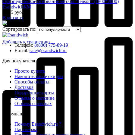
Ортопедическое основание металл "Jenson" (1800*2000)
EsandwichКМ
7 625 руб.
В корзину
Сортировать по:
Добавить к сравнению
Телефон:
8(800) 775-89-19
E-mail:
sale@esandwich.ru
Для покупателя
Просто купить
Накопительные скидки
Способы оплаты
Доставка
Подарочные карты
Отзывы о магазине
Отзывы о товарах
О компании
Почему Esandwich.ru ?
Партнерам
Контакты, адреса пунктов выдачи