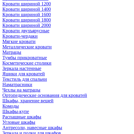
Кровати шириной 1200
Кровати шириной 1400
Кровати шириной 1600
Кровати шириной 1800
Кровати шириной 2000
Кровати двухъярусные
Кровати-чердаки
Мягкие кровати
Металлические кровати
Матрацы
Тумбы прикроватные
Косметические столики
Зеркала настенные
Ящики для кроватей
Текстиль для спальни
Наматрасники
Чехлы на матрацы
Ортопедические основания для кроватей
Шкафы, хранение вещей
Комоды
Шкафы-купе
Распашные шкафы
Угловые шкафы
Антресоли, навесные шкафы
Зеркала и полки для шкафов