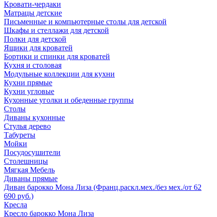
Кровати-чердаки
Матрацы детские
Письменные и компьютерные столы для детской
Шкафы и стеллажи для детской
Полки для детской
Ящики для кроватей
Бортики и спинки для кроватей
Кухня и столовая
Модульные коллекции для кухни
Кухни прямые
Кухни угловые
Кухонные уголки и обеденные группы
Столы
Диваны кухонные
Стулья дерево
Табуреты
Мойки
Посудосушители
Столешницы
Мягкая Мебель
Диваны прямые
Диван барокко Мона Лиза (Франц.раскл.мех./без мех./от 62
690 руб.)
Кресла
Кресло барокко Мона Лиза