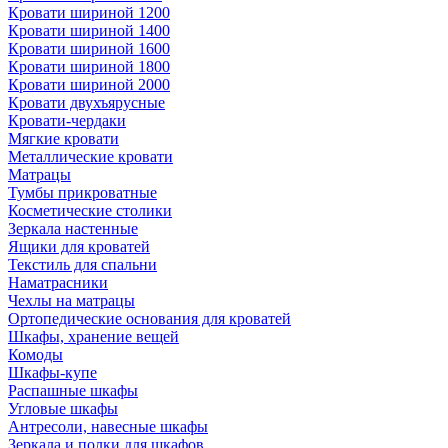
Кровати шириной 1200
Кровати шириной 1400
Кровати шириной 1600
Кровати шириной 1800
Кровати шириной 2000
Кровати двухъярусные
Кровати-чердаки
Мягкие кровати
Металлические кровати
Матрацы
Тумбы прикроватные
Косметические столики
Зеркала настенные
Ящики для кроватей
Текстиль для спальни
Наматрасники
Чехлы на матрацы
Ортопедические основания для кроватей
Шкафы, хранение вещей
Комоды
Шкафы-купе
Распашные шкафы
Угловые шкафы
Антресоли, навесные шкафы
Зеркала и полки для шкафов