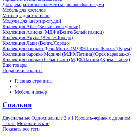
Доп.декоративные элементы для шкафов и тумб
Мебель для хостелов
Матрацы для хостелов
Модули для квартир-студий
Коллекция Atlas (Белый текстурный)
Коллекция Алисия (МДФ)(Венге/Белый глянец)
Коллекция Акура (Венге/Лоредо)
Коллекция Лаки (Венге/Лоредо)
Коллекция барокко Дель-Монте (МДФ/Патина/Бархат)(Крем)
Коллекция барокко Медичи (МДФ/Патина)(Орех караваджо)
Коллекция барокко Себастьяно (МДФ/Патина)(Крем глянец)
Еще товары
Подарочные карты
Главная страница
>
Мебель и декор
Спальня
Двуспальные
Односпальные
2 в 1 Кровать-чердак с диваном
Тахты
Металлические
Показать все теги