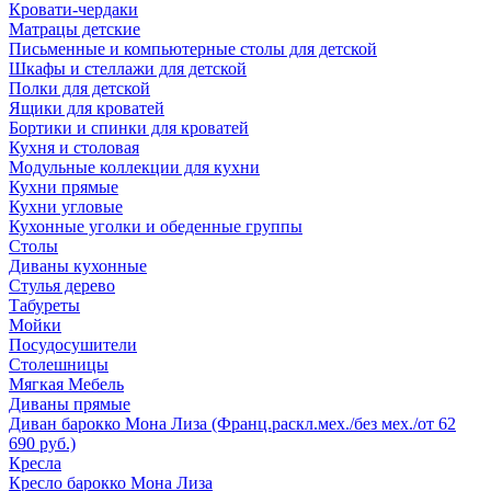
Кровати-чердаки
Матрацы детские
Письменные и компьютерные столы для детской
Шкафы и стеллажи для детской
Полки для детской
Ящики для кроватей
Бортики и спинки для кроватей
Кухня и столовая
Модульные коллекции для кухни
Кухни прямые
Кухни угловые
Кухонные уголки и обеденные группы
Столы
Диваны кухонные
Стулья дерево
Табуреты
Мойки
Посудосушители
Столешницы
Мягкая Мебель
Диваны прямые
Диван барокко Мона Лиза (Франц.раскл.мех./без мех./от 62
690 руб.)
Кресла
Кресло барокко Мона Лиза