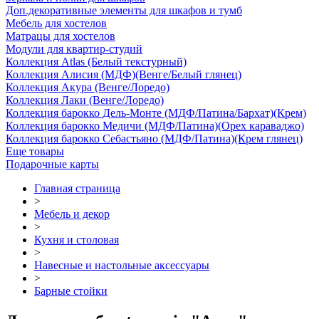
Доп.декоративные элементы для шкафов и тумб
Мебель для хостелов
Матрацы для хостелов
Модули для квартир-студий
Коллекция Atlas (Белый текстурный)
Коллекция Алисия (МДФ)(Венге/Белый глянец)
Коллекция Акура (Венге/Лоредо)
Коллекция Лаки (Венге/Лоредо)
Коллекция барокко Дель-Монте (МДФ/Патина/Бархат)(Крем)
Коллекция барокко Медичи (МДФ/Патина)(Орех караваджо)
Коллекция барокко Себастьяно (МДФ/Патина)(Крем глянец)
Еще товары
Подарочные карты
Главная страница
>
Мебель и декор
>
Кухня и столовая
>
Навесные и настольные аксессуары
>
Барные стойки