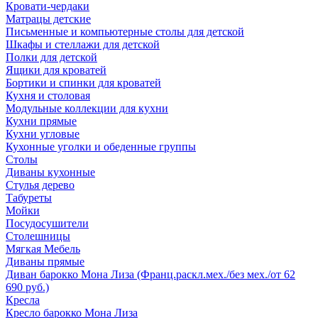
Кровати-чердаки
Матрацы детские
Письменные и компьютерные столы для детской
Шкафы и стеллажи для детской
Полки для детской
Ящики для кроватей
Бортики и спинки для кроватей
Кухня и столовая
Модульные коллекции для кухни
Кухни прямые
Кухни угловые
Кухонные уголки и обеденные группы
Столы
Диваны кухонные
Стулья дерево
Табуреты
Мойки
Посудосушители
Столешницы
Мягкая Мебель
Диваны прямые
Диван барокко Мона Лиза (Франц.раскл.мех./без мех./от 62
690 руб.)
Кресла
Кресло барокко Мона Лиза