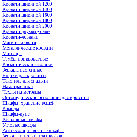
Кровати шириной 1200
Кровати шириной 1400
Кровати шириной 1600
Кровати шириной 1800
Кровати шириной 2000
Кровати двухъярусные
Кровати-чердаки
Мягкие кровати
Металлические кровати
Матрацы
Тумбы прикроватные
Косметические столики
Зеркала настенные
Ящики для кроватей
Текстиль для спальни
Наматрасники
Чехлы на матрацы
Ортопедические основания для кроватей
Шкафы, хранение вещей
Комоды
Шкафы-купе
Распашные шкафы
Угловые шкафы
Антресоли, навесные шкафы
Зеркала и полки для шкафов