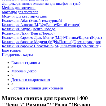
Доп.декоративные элементы для шкафов и тумб
Мебель для хостелов
Матрацы для хостелов
Модули для квартир-студий
Коллекция Atlas (Белый текстурный)
Коллекция Алисия (МДФ)(Венге/Белый глянец)
Коллекция Акура (Венге/Лоредо)
Коллекция Лаки (Венге/Лоредо)
Коллекция барокко Дель-Монте (МДФ/Патина/Бархат)(Крем)
Коллекция барокко Медичи (МДФ/Патина)(Орех караваджо)
Коллекция барокко Себастьяно (МДФ/Патина)(Крем глянец)
Еще товары
Подарочные карты
Главная страница
>
Мебель и декор
>
Детская и подростковая
>
Бортики и спинки для кроватей
Мягкая спинка для кровати 1400
"Леон"/"Римини"/"Родос"(Велюр