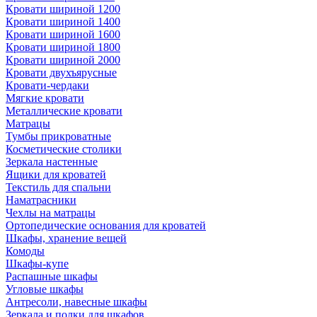
Кровати шириной 1200
Кровати шириной 1400
Кровати шириной 1600
Кровати шириной 1800
Кровати шириной 2000
Кровати двухъярусные
Кровати-чердаки
Мягкие кровати
Металлические кровати
Матрацы
Тумбы прикроватные
Косметические столики
Зеркала настенные
Ящики для кроватей
Текстиль для спальни
Наматрасники
Чехлы на матрацы
Ортопедические основания для кроватей
Шкафы, хранение вещей
Комоды
Шкафы-купе
Распашные шкафы
Угловые шкафы
Антресоли, навесные шкафы
Зеркала и полки для шкафов