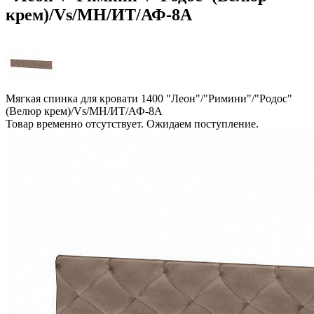
крем)/Vs/МН/ИТ/АФ-8А
Мягкая спинка для кровати 1400 "Леон"/"Римини"/"Родос"
(Велюр крем)/Vs/МН/ИТ/АФ-8А
Товар временно отсутствует. Ожидаем поступление.