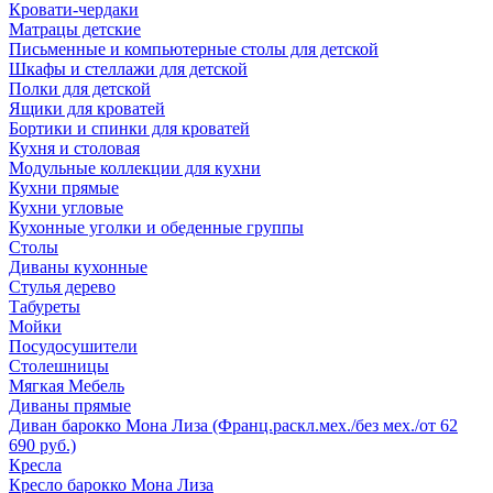
Кровати-чердаки
Матрацы детские
Письменные и компьютерные столы для детской
Шкафы и стеллажи для детской
Полки для детской
Ящики для кроватей
Бортики и спинки для кроватей
Кухня и столовая
Модульные коллекции для кухни
Кухни прямые
Кухни угловые
Кухонные уголки и обеденные группы
Столы
Диваны кухонные
Стулья дерево
Табуреты
Мойки
Посудосушители
Столешницы
Мягкая Мебель
Диваны прямые
Диван барокко Мона Лиза (Франц.раскл.мех./без мех./от 62
690 руб.)
Кресла
Кресло барокко Мона Лиза