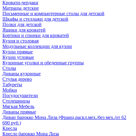
Кровати-чердаки
Матрацы детские
Письменные и компьютерные столы для детской
Шкафы и стеллажи для детской
Полки для детской
Ящики для кроватей
Бортики и спинки для кроватей
Кухня и столовая
Модульные коллекции для кухни
Кухни прямые
Кухни угловые
Кухонные уголки и обеденные группы
Столы
Диваны кухонные
Стулья дерево
Табуреты
Мойки
Посудосушители
Столешницы
Мягкая Мебель
Диваны прямые
Диван барокко Мона Лиза (Франц.раскл.мех./без мех./от 62
690 руб.)
Кресла
Кресло барокко Мона Лиза