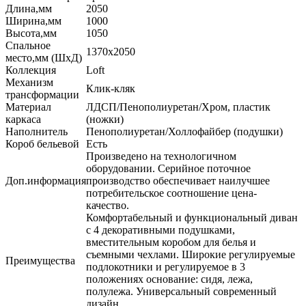
Длина,мм
2050
Ширина,мм
1000
Высота,мм
1050
Спальное
1370х2050
место,мм (ШхД)
Коллекция
Loft
Механизм
Клик-кляк
трансформации
Материал
ЛДСП/Пенополиуретан/Хром, пластик
каркаса
(ножки)
Наполнитель
Пенополиуретан/Холлофайбер (подушки)
Короб бельевой
Есть
Произведено на технологичном
оборудовании. Серийное поточное
Доп.информация
производство обеспечивает наилучшее
потребительское соотношение цена-
качество.
Комфортабельный и функциональный диван
с 4 декоративными подушками,
вместительным коробом для белья и
съемными чехлами. Широкие регулируемые
Преимущества
подлокотники и регулируемое в 3
положениях основание: сидя, лежа,
полулежа. Универсальный современный
дизайн.