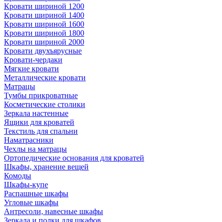
Кровати шириной 1200
Кровати шириной 1400
Кровати шириной 1600
Кровати шириной 1800
Кровати шириной 2000
Кровати двухъярусные
Кровати-чердаки
Мягкие кровати
Металлические кровати
Матрацы
Тумбы прикроватные
Косметические столики
Зеркала настенные
Ящики для кроватей
Текстиль для спальни
Наматрасники
Чехлы на матрацы
Ортопедические основания для кроватей
Шкафы, хранение вещей
Комоды
Шкафы-купе
Распашные шкафы
Угловые шкафы
Антресоли, навесные шкафы
Зеркала и полки для шкафов