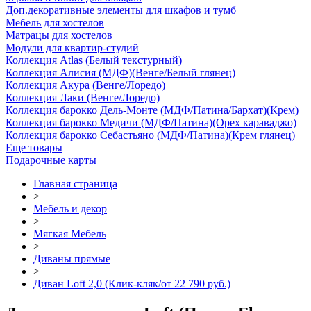
Доп.декоративные элементы для шкафов и тумб
Мебель для хостелов
Матрацы для хостелов
Модули для квартир-студий
Коллекция Atlas (Белый текстурный)
Коллекция Алисия (МДФ)(Венге/Белый глянец)
Коллекция Акура (Венге/Лоредо)
Коллекция Лаки (Венге/Лоредо)
Коллекция барокко Дель-Монте (МДФ/Патина/Бархат)(Крем)
Коллекция барокко Медичи (МДФ/Патина)(Орех караваджо)
Коллекция барокко Себастьяно (МДФ/Патина)(Крем глянец)
Еще товары
Подарочные карты
Главная страница
>
Мебель и декор
>
Мягкая Мебель
>
Диваны прямые
>
Диван Loft 2,0 (Клик-кляк/от 22 790 руб.)