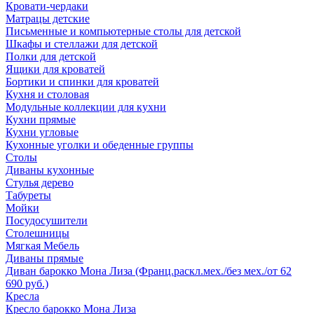
Кровати-чердаки
Матрацы детские
Письменные и компьютерные столы для детской
Шкафы и стеллажи для детской
Полки для детской
Ящики для кроватей
Бортики и спинки для кроватей
Кухня и столовая
Модульные коллекции для кухни
Кухни прямые
Кухни угловые
Кухонные уголки и обеденные группы
Столы
Диваны кухонные
Стулья дерево
Табуреты
Мойки
Посудосушители
Столешницы
Мягкая Мебель
Диваны прямые
Диван барокко Мона Лиза (Франц.раскл.мех./без мех./от 62
690 руб.)
Кресла
Кресло барокко Мона Лиза