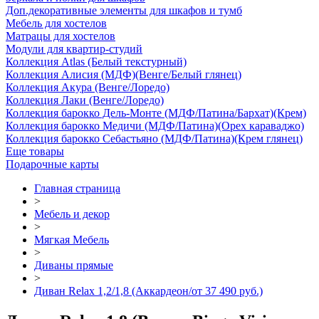
Доп.декоративные элементы для шкафов и тумб
Мебель для хостелов
Матрацы для хостелов
Модули для квартир-студий
Коллекция Atlas (Белый текстурный)
Коллекция Алисия (МДФ)(Венге/Белый глянец)
Коллекция Акура (Венге/Лоредо)
Коллекция Лаки (Венге/Лоредо)
Коллекция барокко Дель-Монте (МДФ/Патина/Бархат)(Крем)
Коллекция барокко Медичи (МДФ/Патина)(Орех караваджо)
Коллекция барокко Себастьяно (МДФ/Патина)(Крем глянец)
Еще товары
Подарочные карты
Главная страница
>
Мебель и декор
>
Мягкая Мебель
>
Диваны прямые
>
Диван Relax 1,2/1,8 (Аккардеон/от 37 490 руб.)