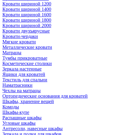
Кровати шириной 1200
Кровати шириной 1400
Кровати шириной 1600
Кровати шириной 1800
Кровати шириной 2000
Кровати двухъярусные
Кровати-чердаки
Мягкие кровати
Металлические кровати
Матрацы
Тумбы прикроватные
Косметические столики
Зеркала настенные
Ящики для кроватей
Текстиль для спальни
Наматрасники
Чехлы на матрацы
Ортопедические основания для кроватей
Шкафы, хранение вещей
Комоды
Шкафы-купе
Распашные шкафы
Угловые шкафы
Антресоли, навесные шкафы
Зеркала и полки для шкафов