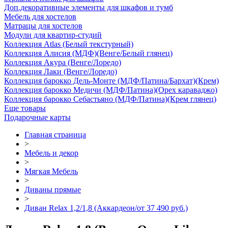
Доп.декоративные элементы для шкафов и тумб
Мебель для хостелов
Матрацы для хостелов
Модули для квартир-студий
Коллекция Atlas (Белый текстурный)
Коллекция Алисия (МДФ)(Венге/Белый глянец)
Коллекция Акура (Венге/Лоредо)
Коллекция Лаки (Венге/Лоредо)
Коллекция барокко Дель-Монте (МДФ/Патина/Бархат)(Крем)
Коллекция барокко Медичи (МДФ/Патина)(Орех караваджо)
Коллекция барокко Себастьяно (МДФ/Патина)(Крем глянец)
Еще товары
Подарочные карты
Главная страница
>
Мебель и декор
>
Мягкая Мебель
>
Диваны прямые
>
Диван Relax 1,2/1,8 (Аккардеон/от 37 490 руб.)