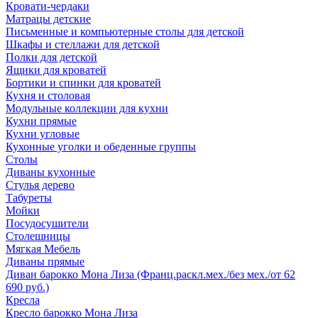
Кровати-чердаки
Матрацы детские
Письменные и компьютерные столы для детской
Шкафы и стеллажи для детской
Полки для детской
Ящики для кроватей
Бортики и спинки для кроватей
Кухня и столовая
Модульные коллекции для кухни
Кухни прямые
Кухни угловые
Кухонные уголки и обеденные группы
Столы
Диваны кухонные
Стулья дерево
Табуреты
Мойки
Посудосушители
Столешницы
Мягкая Мебель
Диваны прямые
Диван барокко Мона Лиза (Франц.раскл.мех./без мех./от 62
690 руб.)
Кресла
Кресло барокко Мона Лиза