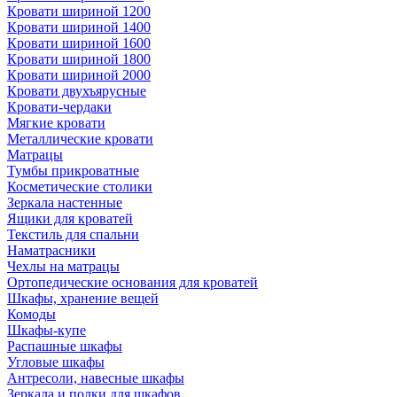
Кровати шириной 1200
Кровати шириной 1400
Кровати шириной 1600
Кровати шириной 1800
Кровати шириной 2000
Кровати двухъярусные
Кровати-чердаки
Мягкие кровати
Металлические кровати
Матрацы
Тумбы прикроватные
Косметические столики
Зеркала настенные
Ящики для кроватей
Текстиль для спальни
Наматрасники
Чехлы на матрацы
Ортопедические основания для кроватей
Шкафы, хранение вещей
Комоды
Шкафы-купе
Распашные шкафы
Угловые шкафы
Антресоли, навесные шкафы
Зеркала и полки для шкафов