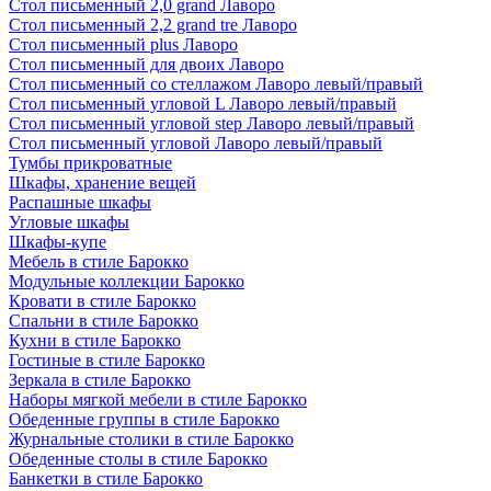
Стол письменный 2,0 grand Лаворо
Стол письменный 2,2 grand tre Лаворо
Стол письменный plus Лаворо
Стол письменный для двоих Лаворо
Стол письменный со стеллажом Лаворо левый/правый
Стол письменный угловой L Лаворо левый/правый
Стол письменный угловой step Лаворо левый/правый
Стол письменный угловой Лаворо левый/правый
Тумбы прикроватные
Шкафы, хранение вещей
Распашные шкафы
Угловые шкафы
Шкафы-купе
Мебель в стиле Барокко
Модульные коллекции Барокко
Кровати в стиле Барокко
Спальни в стиле Барокко
Кухни в стиле Барокко
Гостиные в стиле Барокко
Зеркала в стиле Барокко
Наборы мягкой мебели в стиле Барокко
Обеденные группы в стиле Барокко
Журнальные столики в стиле Барокко
Обеденные столы в стиле Барокко
Банкетки в стиле Барокко