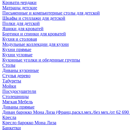
Кровати-чердаки
Матрацы детские
Письменные и компьютерные столы для детской
Шкафы и стеллажи для детской
Полки для детской
Ящики для кроватей
Бортики и спинки для кроватей
Кухня и столовая
Модульные коллекции для кухни
Кухни прямые
Кухни угловые
Кухонные уголки и обеденные группы
Столы
Диваны кухонные
Стулья дерево
Табуреты
Мойки
Посудосушители
Столешницы
Мягкая Мебель
Диваны прямые
Диван барокко Мона Лиза (Франц.раскл.мех./без мех./от 62 690 
Кресла
Кресло барокко Мона Лиза
Банкетки