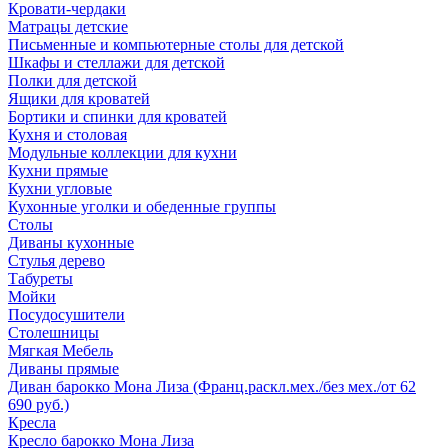
Кровати-чердаки
Матрацы детские
Письменные и компьютерные столы для детской
Шкафы и стеллажи для детской
Полки для детской
Ящики для кроватей
Бортики и спинки для кроватей
Кухня и столовая
Модульные коллекции для кухни
Кухни прямые
Кухни угловые
Кухонные уголки и обеденные группы
Столы
Диваны кухонные
Стулья дерево
Табуреты
Мойки
Посудосушители
Столешницы
Мягкая Мебель
Диваны прямые
Диван барокко Мона Лиза (Франц.раскл.мех./без мех./от 62
690 руб.)
Кресла
Кресло барокко Мона Лиза