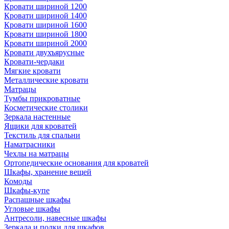
Кровати шириной 1200
Кровати шириной 1400
Кровати шириной 1600
Кровати шириной 1800
Кровати шириной 2000
Кровати двухъярусные
Кровати-чердаки
Мягкие кровати
Металлические кровати
Матрацы
Тумбы прикроватные
Косметические столики
Зеркала настенные
Ящики для кроватей
Текстиль для спальни
Наматрасники
Чехлы на матрацы
Ортопедические основания для кроватей
Шкафы, хранение вещей
Комоды
Шкафы-купе
Распашные шкафы
Угловые шкафы
Антресоли, навесные шкафы
Зеркала и полки для шкафов