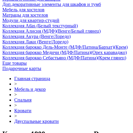
Доп.декоративные элементы для шкафов и тумб
Мебель для хостелов
Матрацы для хостелов
Модули для квартир-студий
Коллекция Atlas (Белый текстурный)
Коллекция Алисия (МДФ)(Венге/Белый глянец)
Коллекция Акура (Венге/Лоредо)
Коллекция Лаки (Венге/Лоредо)
Коллекция барокко Дель-Монте (МДФ/Патина/Бархат)(Крем)
Коллекция барокко Медичи (МДФ/Патина)(Орех караваджо)
Коллекция барокко Себастьяно (МДФ/Патина)(Крем глянец)
Еще товары
Подарочные карты
Главная страница
>
Мебель и декор
>
Спальня
>
Кровати
>
Двуспальные кровати