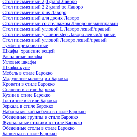
Стол письменный 2,0 grand Лаворо
Стол письменный 2,2 grand tre Лаворо
Стол письменный plus Лаворо
Стол письменный для двоих Лаворо
Стол письменный со стеллажом Лаворо левый/правый
Стол письменный угловой L Лаворо левый/правый
Стол письменный угловой step Лаворо левый/правый
Стол письменный угловой Лаворо левый/правый
Тумбы прикроватные
Шкафы, хранение вещей
Распашные шкафы
Угловые шкафы
Шкафы-купе
Мебель в стиле Барокко
Модульные коллекции Барокко
Кровати в стиле Барокко
Спальни в стиле Барокко
Кухни в стиле Барокко
Гостиные в стиле Барокко
Зеркала в стиле Барокко
Наборы мягкой мебели в стиле Барокко
Обеденные группы в стиле Барокко
Журнальные столики в стиле Барокко
Обеденные столы в стиле Барокко
Банкетки в стиле Барокко