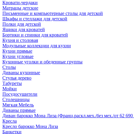
Кровати-чердаки
Матрацы детские
Письменные и компьютерные столы для детской
Шкафы и стеллажи для детской
Полки для детской
Ящики для кроватей
Бортики и спинки для кроватей
Кухня и столовая
Модульные коллекции для кухни
Кухни прямые
Кухни угловые
Кухонные уголки и обеденные группы
Столы
Диваны кухонные
Стулья дерево
Табуреты
Мойки
Посудосушители
Столешницы
Мягкая Мебель
Диваны прямые
Диван барокко Мона Лиза (Франц.раскл.мех./без мех./от 62 690 
Кресла
Кресло барокко Мона Лиза
Банкетки