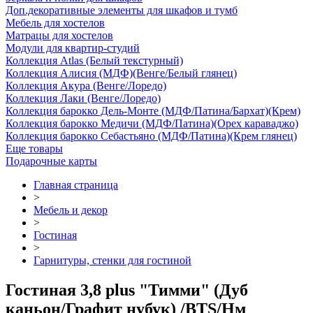
Доп.декоративные элементы для шкафов и тумб
Мебель для хостелов
Матрацы для хостелов
Модули для квартир-студий
Коллекция Atlas (Белый текстурный)
Коллекция Алисия (МДФ)(Венге/Белый глянец)
Коллекция Акура (Венге/Лоредо)
Коллекция Лаки (Венге/Лоредо)
Коллекция барокко Дель-Монте (МДФ/Патина/Бархат)(Крем)
Коллекция барокко Медичи (МДФ/Патина)(Орех караваджо)
Коллекция барокко Себастьяно (МДФ/Патина)(Крем глянец)
Еще товары
Подарочные карты
Главная страница
>
Мебель и декор
>
Гостиная
>
Гарнитуры, стенки для гостиной
Гостиная 3,8 plus "Тимми" (Дуб
каньон/Графит нубук) /BTS/Нм