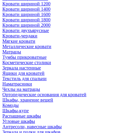
Кровати шириной 1200
Кровати шириной 1400
Кровати шириной 1600
Кровати шириной 1800
Кровати шириной 2000
Кровати двухъярусные
Кровати-чердаки
Мягкие кровати
Металлические кровати
Матрацы
Тумбы прикроватные
Косметические столики
Зеркала настенные
Ящики для кроватей
Текстиль для спальни
Наматрасники
Чехлы на матрацы
Ортопедические основания для кроватей
Шкафы, хранение вещей
Комоды
Шкафы-купе
Распашные шкафы
Угловые шкафы
Антресоли, навесные шкафы
Зеркала и полки для шкафов