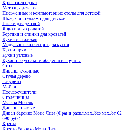
Кровати-чердаки
Матрацы детские
Письменные и компьютерные столы для детской
Шкафы и стеллажи для детской
Полки для детской
Ящики для кроватей
Бортики и спинки для кроватей
Кухня и столовая
Модульные коллекции для кухни
Кухни прямые
Кухни угловые
Кухонные уголки и обеденные группы
Столы
Диваны кухонные
Стулья дерево
Табуреты
Мойки
Посудосушители
Столешницы
Мягкая Мебель
Диваны прямые
Диван барокко Мона Лиза (Франц.раскл.мех./без мех./от 62
690 руб.)
Кресла
Кресло барокко Мона Лиза