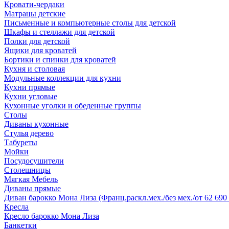
Кровати-чердаки
Матрацы детские
Письменные и компьютерные столы для детской
Шкафы и стеллажи для детской
Полки для детской
Ящики для кроватей
Бортики и спинки для кроватей
Кухня и столовая
Модульные коллекции для кухни
Кухни прямые
Кухни угловые
Кухонные уголки и обеденные группы
Столы
Диваны кухонные
Стулья дерево
Табуреты
Мойки
Посудосушители
Столешницы
Мягкая Мебель
Диваны прямые
Диван барокко Мона Лиза (Франц.раскл.мех./без мех./от 62 690 
Кресла
Кресло барокко Мона Лиза
Банкетки