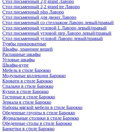
Стол письменный 2,0 grand Лаворо
Стол письменный 2,2 grand tre Лаворо
Стол письменный plus Лаворо
Стол письменный для двоих Лаворо
Стол письменный со стеллажом Лаворо левый/правый
Стол письменный угловой L Лаворо левый/правый
Стол письменный угловой step Лаворо левый/правый
Стол письменный угловой Лаворо левый/правый
Тумбы прикроватные
Шкафы, хранение вещей
Распашные шкафы
Угловые шкафы
Шкафы-купе
Мебель в стиле Барокко
Модульные коллекции Барокко
Кровати в стиле Барокко
Спальни в стиле Барокко
Кухни в стиле Барокко
Гостиные в стиле Барокко
Зеркала в стиле Барокко
Наборы мягкой мебели в стиле Барокко
Обеденные группы в стиле Барокко
Журнальные столики в стиле Барокко
Обеденные столы в стиле Барокко
Банкетки в стиле Барокко