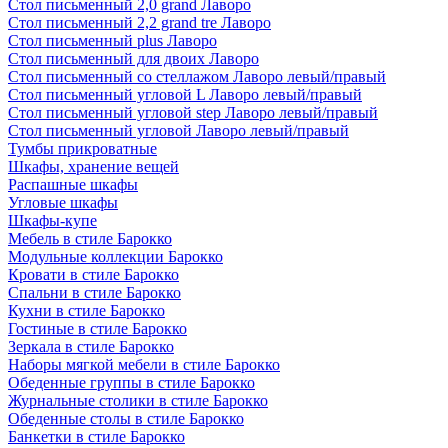
Стол письменный 2,0 grand Лаворо
Стол письменный 2,2 grand tre Лаворо
Стол письменный plus Лаворо
Стол письменный для двоих Лаворо
Стол письменный со стеллажом Лаворо левый/правый
Стол письменный угловой L Лаворо левый/правый
Стол письменный угловой step Лаворо левый/правый
Стол письменный угловой Лаворо левый/правый
Тумбы прикроватные
Шкафы, хранение вещей
Распашные шкафы
Угловые шкафы
Шкафы-купе
Мебель в стиле Барокко
Модульные коллекции Барокко
Кровати в стиле Барокко
Спальни в стиле Барокко
Кухни в стиле Барокко
Гостиные в стиле Барокко
Зеркала в стиле Барокко
Наборы мягкой мебели в стиле Барокко
Обеденные группы в стиле Барокко
Журнальные столики в стиле Барокко
Обеденные столы в стиле Барокко
Банкетки в стиле Барокко