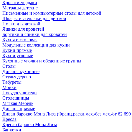
Кровати-чердаки
Матрацы детские
Письменные и компьютерные столы для детской
Шкафы и стеллажи для детской
Полки для детской
Ящики для кроватей
Бортики и спинки для кроватей
Кухня и столовая
Модульные коллекции для кухни
Кухни прямые
Кухни угловые
Кухонные уголки и обеденные группы
Столы
Диваны кухонные
Стулья дерево
Табуреты
Мойки
Посудосушители
Столешницы
Мягкая Мебель
Диваны прямые
Диван барокко Мона Лиза (Франц.раскл.мех./без мех./от 62 690 
Кресла
Кресло барокко Мона Лиза
Банкетки