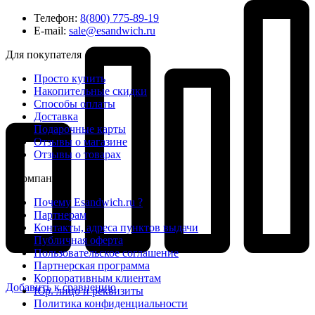
Телефон:
8(800) 775-89-19
E-mail:
sale@esandwich.ru
Для покупателя
Просто купить
Накопительные скидки
Способы оплаты
Доставка
Подарочные карты
Отзывы о магазине
Отзывы о товарах
О компании
Почему Esandwich.ru ?
Партнерам
Контакты, адреса пунктов выдачи
Публичная оферта
Пользовательское соглашение
Партнерская программа
Корпоративным клиентам
Добавить к сравнению
Юр. лицо и реквизиты
Политика конфиденциальности