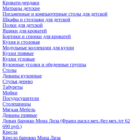
Кровати-чердаки
Матрацы детские
Письменные и компьютерные столы для детской
Шкафы и стеллажи для детской
Полки для детской
Ящики для кроватей
Бортики и спинки для кроватей
Кухня и столовая
Модульные коллекции для кухни
Кухни прямые
Кухни угловые
Кухонные уголки и обеденные группы
Столы
Диваны кухонные
Стулья дерево
Табуреты
Мойки
Посудосушители
Столешницы
Мягкая Мебель
Диваны прямые
Диван барокко Мона Лиза (Франц.раскл.мех./без мех./от 62
690 руб.)
Кресла
Кресло барокко Мона Лиза