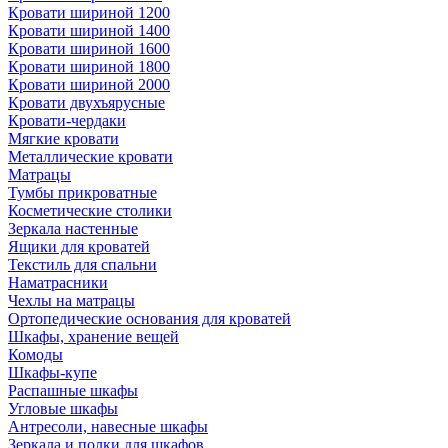
Кровати шириной 1200
Кровати шириной 1400
Кровати шириной 1600
Кровати шириной 1800
Кровати шириной 2000
Кровати двухъярусные
Кровати-чердаки
Мягкие кровати
Металлические кровати
Матрацы
Тумбы прикроватные
Косметические столики
Зеркала настенные
Ящики для кроватей
Текстиль для спальни
Наматрасники
Чехлы на матрацы
Ортопедические основания для кроватей
Шкафы, хранение вещей
Комоды
Шкафы-купе
Распашные шкафы
Угловые шкафы
Антресоли, навесные шкафы
Зеркала и полки для шкафов