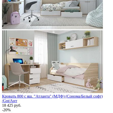
Кровать 800 с ящ. "Атланта" (МДФ) (Сонома/Белый софт)
/Gnt/Ант
18 425 руб.
-20%