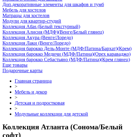
Доп.декоративные элементы для шкафов и тумб
Мебель для хостелов
Матрацы для хостелов
Модули для квартир-студий
Коллекция Atlas (Белый текстурный)
Коллекция Алисия (МДФ)(Венге/Белый глянец)
Коллекция Акура (Венге/Лоредо)
Коллекция Лаки (Венге/Лоредо)
Коллекция барокко Дель-Монте (МДФ/Патина/Бархат)(Крем)
Коллекция барокко Медичи (МДФ/Патина)(Орех караваджо)
Коллекция барокко Себастьяно (МДФ/Патина)(Крем глянец)
Еще товары
Подарочные карты
Главная страница
>
Мебель и декор
>
Детская и подростковая
>
Модульные коллекции для детской
Коллекция Атланта (Сонома/Белый
софт)