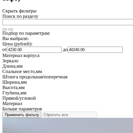
Скрыть фильтры
Поиск по разделу
Подбор по параметрам:
Вы выбрали:
Цена (рублей):
от
до
Материал корпуса
Зеркало
Длина,мм
Спальное место,мм
Штанга продольная/поперечная
Ширина,мм
Высота,мм
Глубина,мм
Прямой/угловой
Материал
Больше параметров