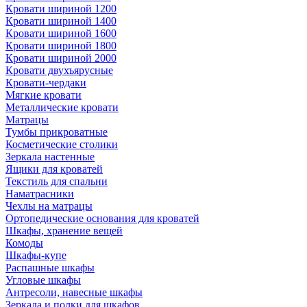
Кровати шириной 1200
Кровати шириной 1400
Кровати шириной 1600
Кровати шириной 1800
Кровати шириной 2000
Кровати двухъярусные
Кровати-чердаки
Мягкие кровати
Металлические кровати
Матрацы
Тумбы прикроватные
Косметические столики
Зеркала настенные
Ящики для кроватей
Текстиль для спальни
Наматрасники
Чехлы на матрацы
Ортопедические основания для кроватей
Шкафы, хранение вещей
Комоды
Шкафы-купе
Распашные шкафы
Угловые шкафы
Антресоли, навесные шкафы
Зеркала и полки для шкафов