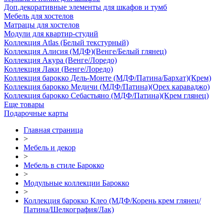
Доп.декоративные элементы для шкафов и тумб
Мебель для хостелов
Матрацы для хостелов
Модули для квартир-студий
Коллекция Atlas (Белый текстурный)
Коллекция Алисия (МДФ)(Венге/Белый глянец)
Коллекция Акура (Венге/Лоредо)
Коллекция Лаки (Венге/Лоредо)
Коллекция барокко Дель-Монте (МДФ/Патина/Бархат)(Крем)
Коллекция барокко Медичи (МДФ/Патина)(Орех караваджо)
Коллекция барокко Себастьяно (МДФ/Патина)(Крем глянец)
Еще товары
Подарочные карты
Главная страница
>
Мебель и декор
>
Мебель в стиле Барокко
>
Модульные коллекции Барокко
>
Коллекция барокко Клео (МДФ/Корень крем глянец/
Патина/Шелкография/Лак)