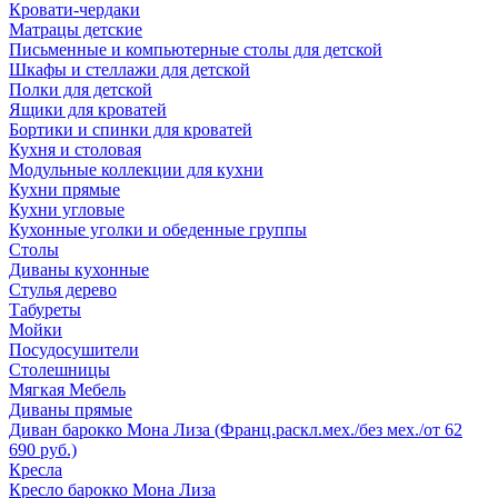
Кровати-чердаки
Матрацы детские
Письменные и компьютерные столы для детской
Шкафы и стеллажи для детской
Полки для детской
Ящики для кроватей
Бортики и спинки для кроватей
Кухня и столовая
Модульные коллекции для кухни
Кухни прямые
Кухни угловые
Кухонные уголки и обеденные группы
Столы
Диваны кухонные
Стулья дерево
Табуреты
Мойки
Посудосушители
Столешницы
Мягкая Мебель
Диваны прямые
Диван барокко Мона Лиза (Франц.раскл.мех./без мех./от 62
690 руб.)
Кресла
Кресло барокко Мона Лиза