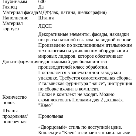
Глубина,мм
600
Глянец
Да
Материал фасада
МДФ(лак, патина, шелкография)
Наполнение
Штанга
Материал
ЛДСП
корпуса
Декоративные элементы, фасады, накладки
покрыты патиной и лаком на водной основе.
Произведено по эксклюзивным итальянским
технологиям на уникальном оборудовании
мировых лидеров, которое обеспечивает
Доп.информация
недостижимый для большинства
производителей класс обработки.
Поставляется в запечатанной заводской
упаковке. Требуется самостоятельная сборка.
Итальянская фурнитура "Salice", инструкция
по сборке входит в комплект.
Полки в комплект не входят. Можно
Количество
скомплектовать Полками для 2 дв.шкафа
полок
"Клео"
Штанга
продольная/
Продольная
поперечная
«Дворцовый» стиль по доступной цене.
Коллекция "Клео" отличается правильными