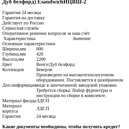
Дуб белфорд) EsandwichИЦВШ-2
Гарантия 24 месяца
Гарантия на доставку
Действует по России
Сервисная служба
Оперативное решение вопросов за наш счёт
Характеристика
Значение
Основные характеристики
Ширина,мм
600
Глубина,мм
420
Высота,мм
2200
Цвет
Венге/Дуб белфорд
Коллекция
Беверли
Произведено на высокотехнологичном
оборудовании. Поставляется в разобранном
Доп.информация
виде в запечатанной заводской упаковке.
Требуется сборка. Набор фурнитуры и
инструкция по сборке в комплекте.
Материал фасада
ЛДСП
Материал
ЛДСП
корпуса
Гарантия
24 месяца
Какие документы необходимы, чтобы получить кредит?