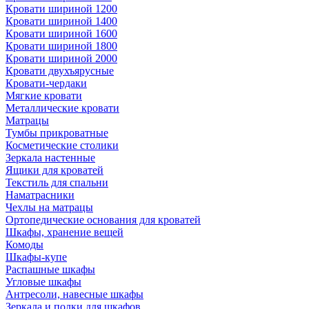
Кровати шириной 1200
Кровати шириной 1400
Кровати шириной 1600
Кровати шириной 1800
Кровати шириной 2000
Кровати двухъярусные
Кровати-чердаки
Мягкие кровати
Металлические кровати
Матрацы
Тумбы прикроватные
Косметические столики
Зеркала настенные
Ящики для кроватей
Текстиль для спальни
Наматрасники
Чехлы на матрацы
Ортопедические основания для кроватей
Шкафы, хранение вещей
Комоды
Шкафы-купе
Распашные шкафы
Угловые шкафы
Антресоли, навесные шкафы
Зеркала и полки для шкафов