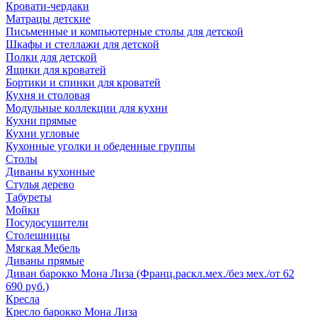
Кровати-чердаки
Матрацы детские
Письменные и компьютерные столы для детской
Шкафы и стеллажи для детской
Полки для детской
Ящики для кроватей
Бортики и спинки для кроватей
Кухня и столовая
Модульные коллекции для кухни
Кухни прямые
Кухни угловые
Кухонные уголки и обеденные группы
Столы
Диваны кухонные
Стулья дерево
Табуреты
Мойки
Посудосушители
Столешницы
Мягкая Мебель
Диваны прямые
Диван барокко Мона Лиза (Франц.раскл.мех./без мех./от 62
690 руб.)
Кресла
Кресло барокко Мона Лиза