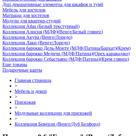
Доп.декоративные элементы для шкафов и тумб
Мебель для хостелов
Матрацы для хостелов
Модули для квартир-студий
Коллекция Atlas (Белый текстурный)
Коллекция Алисия (МДФ)(Венге/Белый глянец)
Коллекция Акура (Венге/Лоредо)
Коллекция Лаки (Венге/Лоредо)
Коллекция барокко Дель-Монте (МДФ/Патина/Бархат)(Крем)
Коллекция барокко Медичи (МДФ/Патина)(Орех караваджо)
Коллекция барокко Себастьяно (МДФ/Патина)(Крем глянец)
Еще товары
Подарочные карты
Главная страница
>
Мебель и декор
>
Прихожая
>
Модульные коллекции для прихожей
>
Коллекция Беверли (Венге/Дуб Белфорд)