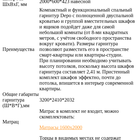
2000*600*423 навесной
ШхВхГ, мм
Компактный и функциональный спальный
гарнитур Depo с полноценной двуспальной
кроватью и группой вместительных шкафов
и ящиков подойдет даже для самой
небольшой комнаты (от 8-ми квадратных
метров, с учётом свободного пространства
вокруг кровати). Размеры гарнитура
Преимущества
позволяют разместить его в пространстве
смарт-квартиры или квартиры-студии.
При планировании необходимо учитывать
высоту потолков, поскольку высота шкафов
гарнитура составляет 2,41 м. Пристенный
комплект шкафов эффектно, почти до
потолка, впишется в интерьер современной
квартиры.
Общие габариты
гарнитура
3200*2410*2032
(Ш*В*Г),мм
Матрас в комплект не входит, можно
скомплектовать:
Матрац
Матрасы 1600х2000
Торцы в видимых местах не содержат