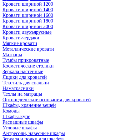
Кровати шириной 1200
Кровати шириной 1400
Кровати шириной 1600
Кровати шириной 1800
Кровати шириной 2000
Кровати двухъярусные
Кровати-чердаки
Мягкие кровати
Металлические кровати
Матрацы
Тумбы прикроватные
Косметические столики
Зеркала настенные
Ящики для кроватей
Текстиль для спальни
Наматрасники
Чехлы на матрацы
Ортопедические основания для кроватей
Шкафы, хранение вещей
Комоды
Шкафы-купе
Распашные шкафы
Угловые шкафы
Антресоли, навесные шкафы
Зеркала и полки для шкафов