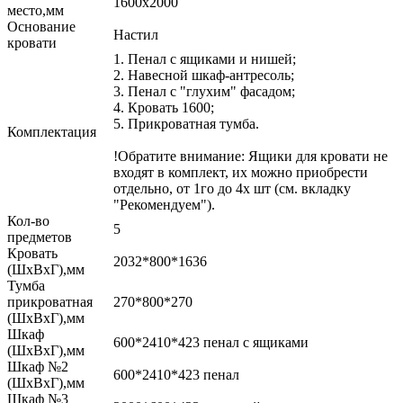
1600х2000
место,мм
Основание
Настил
кровати
1. Пенал с ящиками и нишей;
2. Навесной шкаф-антресоль;
3. Пенал с "глухим" фасадом;
4. Кровать 1600;
5. Прикроватная тумба.
Комплектация
!Обратите внимание: Ящики для кровати не
входят в комплект, их можно приобрести
отдельно, от 1го до 4х шт (см. вкладку
"Рекомендуем").
Кол-во
5
предметов
Кровать
2032*800*1636
(ШхВхГ),мм
Тумба
прикроватная
270*800*270
(ШхВхГ),мм
Шкаф
600*2410*423 пенал с ящиками
(ШхВхГ),мм
Шкаф №2
600*2410*423 пенал
(ШхВхГ),мм
Шкаф №3