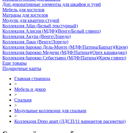
Доп.декоративные элементы для шкафов и тумб
Мебель для хостелов
Матрацы для хостелов
Модули для квартир-студий
Коллекция Atlas (Белый текстурный)
Коллекция Алисия (МДФ)(Венге/Белый глянец)
Коллекция Акура (Венге/Лоредо)
Коллекция Лаки (Венге/Лоредо)
Коллекция барокко Дель-Монте (МДФ/Патина/Бархат)(Крем)
Коллекция барокко Медичи (МДФ/Патина)(Орех караваджо)
Коллекция барокко Себастьяно (МДФ/Патина)(Крем глянец)
Еще товары
Подарочные карты
Главная страница
>
Мебель и декор
>
Спальня
>
Модульные коллекции для спальни
>
Коллекция Depo apart (ЛДСП/11 вариантов расцветки)