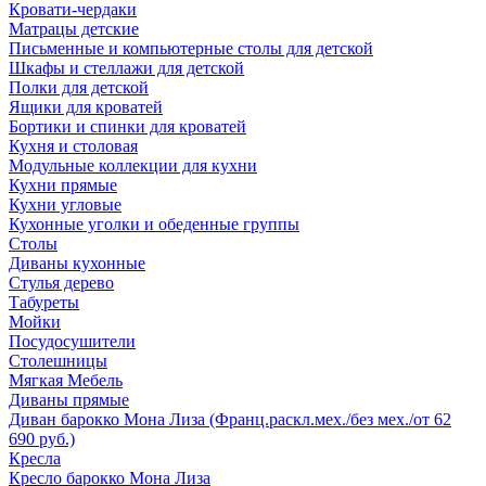
Кровати-чердаки
Матрацы детские
Письменные и компьютерные столы для детской
Шкафы и стеллажи для детской
Полки для детской
Ящики для кроватей
Бортики и спинки для кроватей
Кухня и столовая
Модульные коллекции для кухни
Кухни прямые
Кухни угловые
Кухонные уголки и обеденные группы
Столы
Диваны кухонные
Стулья дерево
Табуреты
Мойки
Посудосушители
Столешницы
Мягкая Мебель
Диваны прямые
Диван барокко Мона Лиза (Франц.раскл.мех./без мех./от 62
690 руб.)
Кресла
Кресло барокко Мона Лиза