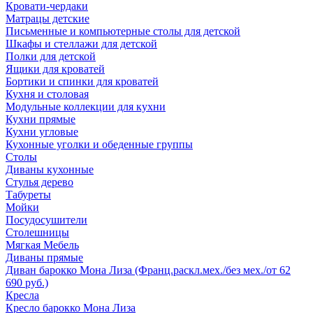
Кровати-чердаки
Матрацы детские
Письменные и компьютерные столы для детской
Шкафы и стеллажи для детской
Полки для детской
Ящики для кроватей
Бортики и спинки для кроватей
Кухня и столовая
Модульные коллекции для кухни
Кухни прямые
Кухни угловые
Кухонные уголки и обеденные группы
Столы
Диваны кухонные
Стулья дерево
Табуреты
Мойки
Посудосушители
Столешницы
Мягкая Мебель
Диваны прямые
Диван барокко Мона Лиза (Франц.раскл.мех./без мех./от 62
690 руб.)
Кресла
Кресло барокко Мона Лиза