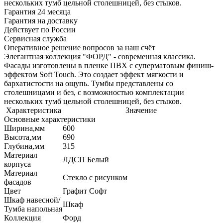
нескольких тумб цельной столешницей, без стыков.
Гарантия 24 месяца
Гарантия на доставку
Действует по России
Сервисная служба
Оперативное решение вопросов за наш счёт
Элегантная коллекция "ФОРД" - современная классика.
Фасады изготовлены в пленке ПВХ с суперматовым финиш-
эффектом Soft Touch. Это создает эффект мягкости и
бархатистости на ощупь. Тумбы представлены со
столешницами и без, с возможностью комплектации
нескольких тумб цельной столешницей, без стыков.
Характеристика
Значение
Основные характеристики
Ширина,мм
600
Высота,мм
690
Глубина,мм
315
Материал
ЛДСП Белый
корпуса
Материал
Стекло с рисунком
фасадов
Цвет
Графит Софт
Шкаф навесной/
Шкаф
Тумба напольная
Коллекция
Форд