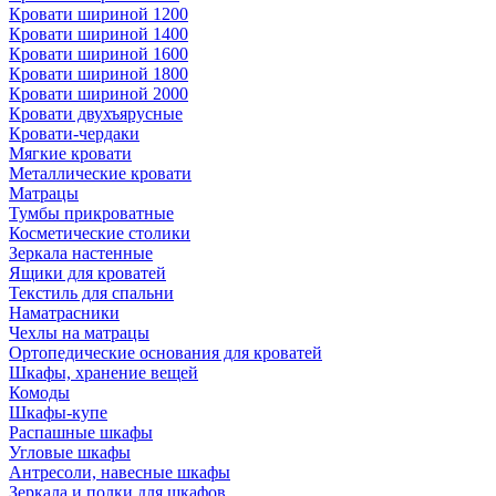
Кровати шириной 1200
Кровати шириной 1400
Кровати шириной 1600
Кровати шириной 1800
Кровати шириной 2000
Кровати двухъярусные
Кровати-чердаки
Мягкие кровати
Металлические кровати
Матрацы
Тумбы прикроватные
Косметические столики
Зеркала настенные
Ящики для кроватей
Текстиль для спальни
Наматрасники
Чехлы на матрацы
Ортопедические основания для кроватей
Шкафы, хранение вещей
Комоды
Шкафы-купе
Распашные шкафы
Угловые шкафы
Антресоли, навесные шкафы
Зеркала и полки для шкафов