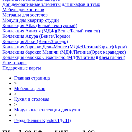
Доп.декоративные элементы для шкафов и тумб
Мебель для хостелов
Матрацы для хостелов
Модули для квартир-студий
Коллекция Atlas (Белый текстурный)
Коллекция Алисия (МДФ)(Венге/Белый глянец)
Коллекция Акура (Венге/Лоредо)
Коллекция Лаки (Венге/Лоредо)
Коллекция барокко Дель-Монте (МДФ/Патина/Бархат)(Крем)
Коллекция барокко Медичи (МДФ/Патина)(Орех караваджо)
Коллекция барокко Себастьяно (МДФ/Патина)(Крем глянец)
Еще товары
Подарочные карты
Главная страница
>
Мебель и декор
>
Кухня и столовая
>
Модульные коллекции для кухни
>
Герда (Белый Крафт/ЛДСП)