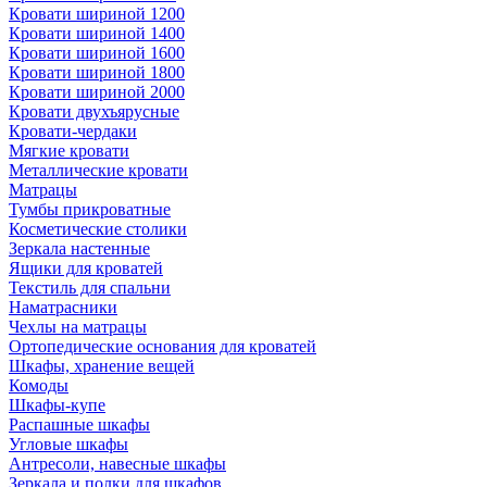
Кровати шириной 1200
Кровати шириной 1400
Кровати шириной 1600
Кровати шириной 1800
Кровати шириной 2000
Кровати двухъярусные
Кровати-чердаки
Мягкие кровати
Металлические кровати
Матрацы
Тумбы прикроватные
Косметические столики
Зеркала настенные
Ящики для кроватей
Текстиль для спальни
Наматрасники
Чехлы на матрацы
Ортопедические основания для кроватей
Шкафы, хранение вещей
Комоды
Шкафы-купе
Распашные шкафы
Угловые шкафы
Антресоли, навесные шкафы
Зеркала и полки для шкафов