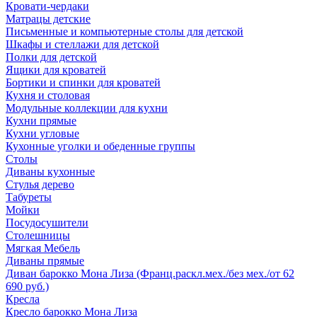
Кровати-чердаки
Матрацы детские
Письменные и компьютерные столы для детской
Шкафы и стеллажи для детской
Полки для детской
Ящики для кроватей
Бортики и спинки для кроватей
Кухня и столовая
Модульные коллекции для кухни
Кухни прямые
Кухни угловые
Кухонные уголки и обеденные группы
Столы
Диваны кухонные
Стулья дерево
Табуреты
Мойки
Посудосушители
Столешницы
Мягкая Мебель
Диваны прямые
Диван барокко Мона Лиза (Франц.раскл.мех./без мех./от 62
690 руб.)
Кресла
Кресло барокко Мона Лиза