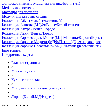
Доп.декоративные элементы для шкафов и тумб
Мебель для хостелов
Матрацы для хостелов
Модули для квартир-студий
Коллекция Atlas (Белый текстурный)
Коллекция Алисия (МДФ)(Венге/Белый глянец)
Коллекция Акура (Венге/Лоредо)
Коллекция Лаки (Венге/Лоредо)
Коллекция барокко Дель-Монте (МДФ/Патина/Бархат)(Крем)
Коллекция барокко Медичи (МДФ/Патина)(Орех караваджо)
Коллекция барокко Себастьяно (МДФ/Патина)(Крем глянец)
Еще товары
Подарочные карты
Главная страница
>
Мебель и декор
>
Кухня и столовая
>
Модульные коллекции для кухни
>
Лорен (Белый/МДФ фрез.)