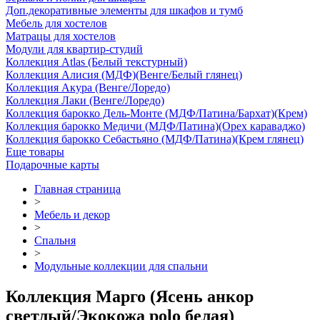
Доп.декоративные элементы для шкафов и тумб
Мебель для хостелов
Матрацы для хостелов
Модули для квартир-студий
Коллекция Atlas (Белый текстурный)
Коллекция Алисия (МДФ)(Венге/Белый глянец)
Коллекция Акура (Венге/Лоредо)
Коллекция Лаки (Венге/Лоредо)
Коллекция барокко Дель-Монте (МДФ/Патина/Бархат)(Крем)
Коллекция барокко Медичи (МДФ/Патина)(Орех караваджо)
Коллекция барокко Себастьяно (МДФ/Патина)(Крем глянец)
Еще товары
Подарочные карты
Главная страница
>
Мебель и декор
>
Спальня
>
Модульные коллекции для спальни
Коллекция Марго (Ясень анкор
светлый/Экокожа polo белая)