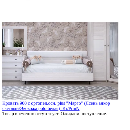
Кровать 900 с ортопед.осн. plus "Марго" (Ясень анкор
светлый/Экокожа polo белая) -Kr/PrmN
Товар временно отсутствует. Ожидаем поступление.