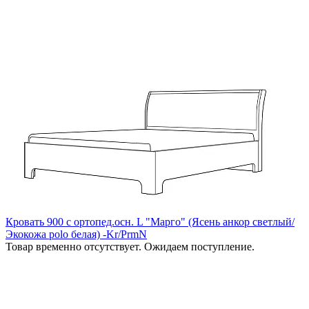
Кровать 900 с ортопед.осн. L "Марго" (Ясень анкор светлый/
Экокожа polo белая) -Kr/PrmN
Товар временно отсутствует. Ожидаем поступление.