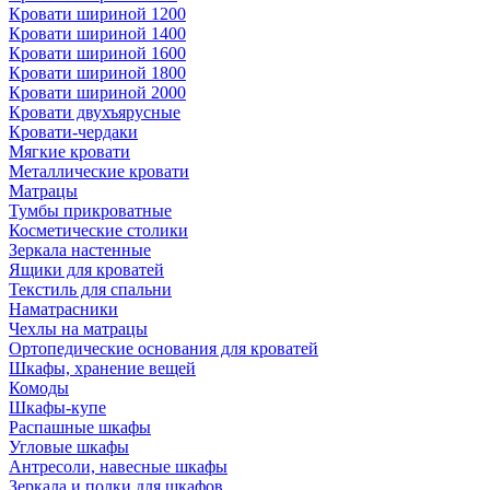
Кровати шириной 1200
Кровати шириной 1400
Кровати шириной 1600
Кровати шириной 1800
Кровати шириной 2000
Кровати двухъярусные
Кровати-чердаки
Мягкие кровати
Металлические кровати
Матрацы
Тумбы прикроватные
Косметические столики
Зеркала настенные
Ящики для кроватей
Текстиль для спальни
Наматрасники
Чехлы на матрацы
Ортопедические основания для кроватей
Шкафы, хранение вещей
Комоды
Шкафы-купе
Распашные шкафы
Угловые шкафы
Антресоли, навесные шкафы
Зеркала и полки для шкафов