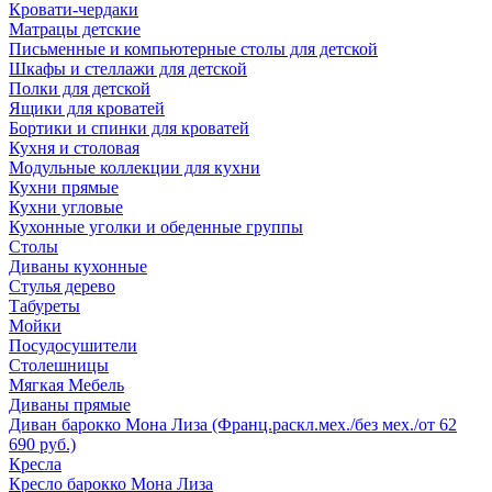
Кровати-чердаки
Матрацы детские
Письменные и компьютерные столы для детской
Шкафы и стеллажи для детской
Полки для детской
Ящики для кроватей
Бортики и спинки для кроватей
Кухня и столовая
Модульные коллекции для кухни
Кухни прямые
Кухни угловые
Кухонные уголки и обеденные группы
Столы
Диваны кухонные
Стулья дерево
Табуреты
Мойки
Посудосушители
Столешницы
Мягкая Мебель
Диваны прямые
Диван барокко Мона Лиза (Франц.раскл.мех./без мех./от 62
690 руб.)
Кресла
Кресло барокко Мона Лиза