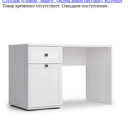
Стеллаж угловой "Марго" (Ясень анкор светлый) -Kr/PrmN
Товар временно отсутствует. Ожидаем поступление.