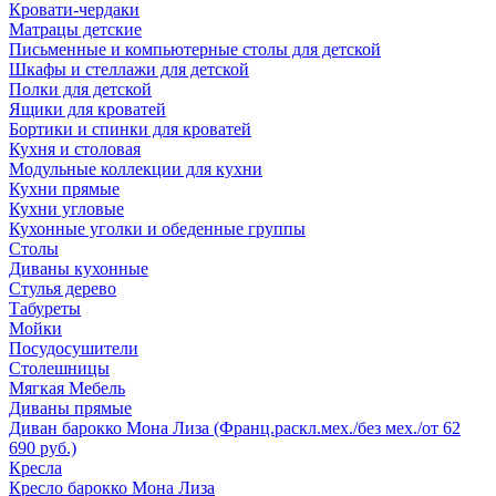
Кровати-чердаки
Матрацы детские
Письменные и компьютерные столы для детской
Шкафы и стеллажи для детской
Полки для детской
Ящики для кроватей
Бортики и спинки для кроватей
Кухня и столовая
Модульные коллекции для кухни
Кухни прямые
Кухни угловые
Кухонные уголки и обеденные группы
Столы
Диваны кухонные
Стулья дерево
Табуреты
Мойки
Посудосушители
Столешницы
Мягкая Мебель
Диваны прямые
Диван барокко Мона Лиза (Франц.раскл.мех./без мех./от 62
690 руб.)
Кресла
Кресло барокко Мона Лиза