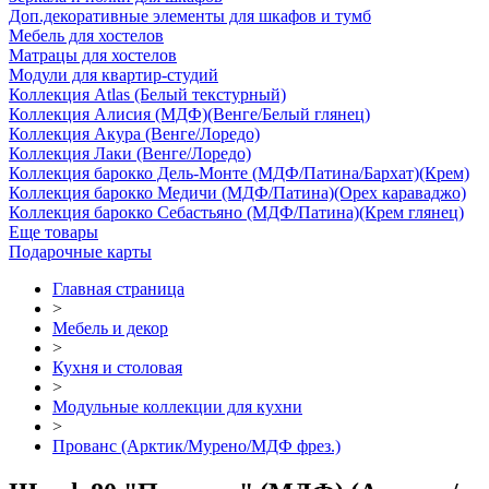
Доп.декоративные элементы для шкафов и тумб
Мебель для хостелов
Матрацы для хостелов
Модули для квартир-студий
Коллекция Atlas (Белый текстурный)
Коллекция Алисия (МДФ)(Венге/Белый глянец)
Коллекция Акура (Венге/Лоредо)
Коллекция Лаки (Венге/Лоредо)
Коллекция барокко Дель-Монте (МДФ/Патина/Бархат)(Крем)
Коллекция барокко Медичи (МДФ/Патина)(Орех караваджо)
Коллекция барокко Себастьяно (МДФ/Патина)(Крем глянец)
Еще товары
Подарочные карты
Главная страница
>
Мебель и декор
>
Кухня и столовая
>
Модульные коллекции для кухни
>
Прованс (Арктик/Мурено/МДФ фрез.)