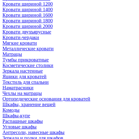
Кровати шириной 1200
Кровати шириной 1400
Кровати шириной 1600
Кровати шириной 1800
Кровати шириной 2000
Кровати двухъярусные
Кровати-чердаки
Мягкие кровати
Металлические кровати
Матрацы
Тумбы прикроватные
Косметические столики
Зеркала настенные
Ящики для кроватей
Текстиль для спальни
Наматрасники
Чехлы на матрацы
Ортопедические основания для кроватей
Шкафы, хранение вещей
Комоды
Шкафы-купе
Распашные шкафы
Угловые шкафы
Антресоли, навесные шкафы
Зеркала и полки для шкафов