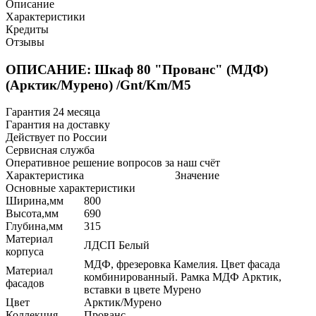
Описание
Характеристики
Кредиты
Отзывы
ОПИСАНИЕ: Шкаф 80 "Прованс" (МДФ)
(Арктик/Мурено) /Gnt/Km/М5
Гарантия 24 месяца
Гарантия на доставку
Действует по России
Сервисная служба
Оперативное решение вопросов за наш счёт
Характеристика
Значение
Основные характеристики
Ширина,мм
800
Высота,мм
690
Глубина,мм
315
Материал
ЛДСП Белый
корпуса
МДФ, фрезеровка Камелия. Цвет фасада
Материал
комбинированный. Рамка МДФ Арктик,
фасадов
вставки в цвете Мурено
Цвет
Арктик/Мурено
Коллекция
Прованс