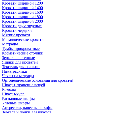
Кровати шириной 1200
Кровати шириной 1400
Кровати шириной 1600
Кровати шириной 1800
Кровати шириной 2000
Кровати двухъярусные
Кровати-чердаки
Мягкие кровати
Металлические кровати
Матрацы
Тумбы прикроватные
Косметические столики
Зеркала настенные
Ящики для кроватей
Текстиль для спальни
Наматрасники
Чехлы на матрацы
Ортопедические основания для кроватей
Шкафы, хранение вещей
Комоды
Шкафы-купе
Распашные шкафы
Угловые шкафы
Антресоли, навесные шкафы
Зеркала и полки для шкафов