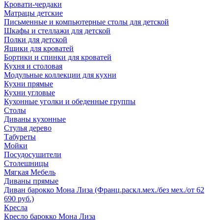
Кровати-чердаки
Матрацы детские
Письменные и компьютерные столы для детской
Шкафы и стеллажи для детской
Полки для детской
Ящики для кроватей
Бортики и спинки для кроватей
Кухня и столовая
Модульные коллекции для кухни
Кухни прямые
Кухни угловые
Кухонные уголки и обеденные группы
Столы
Диваны кухонные
Стулья дерево
Табуреты
Мойки
Посудосушители
Столешницы
Мягкая Мебель
Диваны прямые
Диван барокко Мона Лиза (Франц.раскл.мех./без мех./от 62
690 руб.)
Кресла
Кресло барокко Мона Лиза