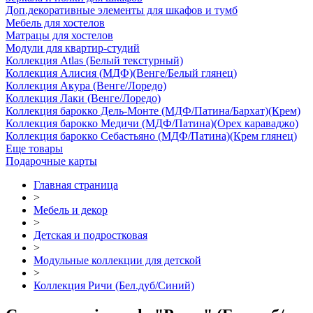
Доп.декоративные элементы для шкафов и тумб
Мебель для хостелов
Матрацы для хостелов
Модули для квартир-студий
Коллекция Atlas (Белый текстурный)
Коллекция Алисия (МДФ)(Венге/Белый глянец)
Коллекция Акура (Венге/Лоредо)
Коллекция Лаки (Венге/Лоредо)
Коллекция барокко Дель-Монте (МДФ/Патина/Бархат)(Крем)
Коллекция барокко Медичи (МДФ/Патина)(Орех караваджо)
Коллекция барокко Себастьяно (МДФ/Патина)(Крем глянец)
Еще товары
Подарочные карты
Главная страница
>
Мебель и декор
>
Детская и подростковая
>
Модульные коллекции для детской
>
Коллекция Ричи (Бел.дуб/Синий)