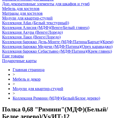
Доп.декоративные элементы для шкафов и тумб
Мебель для хостелов
Матрацы для хостелов
Модули для квартир-студий
Коллекция Atlas (Белый текстурный)
Коллекция Алисия (МДФ)(Венге/Белый глянец)
Коллекция Акура (Венге/Лоредо)
Коллекция Лаки (Венге/Лоредо)
Коллекция барокко Дель-Монте (МДФ/Патина/Бархат)(Крем)
Коллекция барокко Медичи (МДФ/Патина)(Орех караваджо)
Коллекция барокко Себастьяно (МДФ/Патина)(Крем глянец)
Еще товары
Подарочные карты
Главная страница
>
Мебель и декор
>
Модули для квартир-студий
>
Коллекция Римини (МДФ)(Белый/Белое дерево)
Полка 0,68 "Римини"(МДФ)(Белый/
Белое дерево)/Vs/ИТ-12