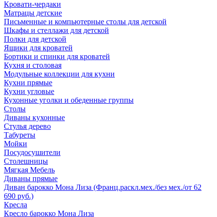
Кровати-чердаки
Матрацы детские
Письменные и компьютерные столы для детской
Шкафы и стеллажи для детской
Полки для детской
Ящики для кроватей
Бортики и спинки для кроватей
Кухня и столовая
Модульные коллекции для кухни
Кухни прямые
Кухни угловые
Кухонные уголки и обеденные группы
Столы
Диваны кухонные
Стулья дерево
Табуреты
Мойки
Посудосушители
Столешницы
Мягкая Мебель
Диваны прямые
Диван барокко Мона Лиза (Франц.раскл.мех./без мех./от 62
690 руб.)
Кресла
Кресло барокко Мона Лиза