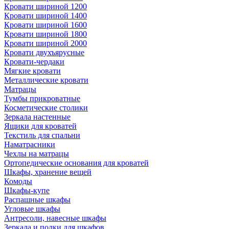
Кровати шириной 1200
Кровати шириной 1400
Кровати шириной 1600
Кровати шириной 1800
Кровати шириной 2000
Кровати двухъярусные
Кровати-чердаки
Мягкие кровати
Металлические кровати
Матрацы
Тумбы прикроватные
Косметические столики
Зеркала настенные
Ящики для кроватей
Текстиль для спальни
Наматрасники
Чехлы на матрацы
Ортопедические основания для кроватей
Шкафы, хранение вещей
Комоды
Шкафы-купе
Распашные шкафы
Угловые шкафы
Антресоли, навесные шкафы
Зеркала и полки для шкафов