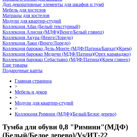
Доп.декоративные элементы для шкафов и тумб
Мебель для хостелов
Матрацы для хостелов
Модули для квартир-студий
Коллекция Atlas (Белый текстурный)
Коллекция Алисия (МДФ)(Венге/Белый глянец)
Коллекция Акура (Венге/Лоредо)
Коллекция Лаки (Венге/Лоредо)
Коллекция барокко Дель-Монте (МДФ/Патина/Бархат)(Крем)
Коллекция барокко Медичи (МДФ/Патина)(Орех караваджо)
Коллекция барокко Себастьяно (МДФ/Патина)(Крем глянец)
Еще товары
Подарочные карты
Главная страница
>
Мебель и декор
>
Модули для квартир-студий
>
Коллекция Римини (МДФ)(Белый/Белое дерево)
Тумба для обуви 0,8 "Римини"(МДФ)
(Белый/Белое дерево)/Vs/ИТ-22