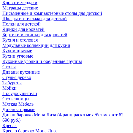
Кровати-чердаки
Матрацы детские
Письменные и компьютерные столы для детской
Шкафы и стеллажи для детской
Полки для детской
Ящики для кроватей
Бортики и спинки для кроватей
Кухня и столовая
Модульные коллекции для кухни
Кухни прямые
Кухни угловые
Кухонные уголки и обеденные группы
Столы
Диваны кухонные
Стулья дерево
Табуреты
Мойки
Посудосушители
Столешницы
Мягкая Мебель
Диваны прямые
Диван барокко Мона Лиза (Франц.раскл.мех./без мех./от 62
690 руб.)
Кресла
Кресло барокко Мона Лиза