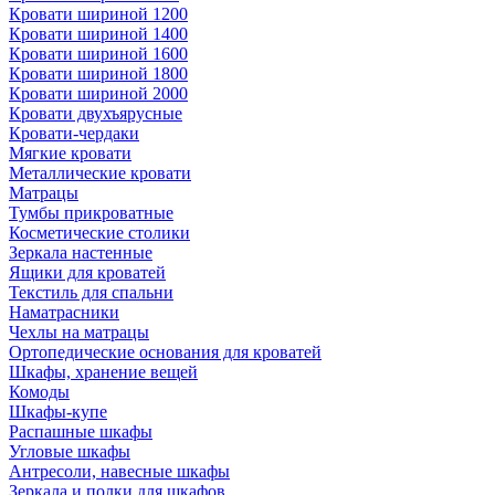
Кровати шириной 1200
Кровати шириной 1400
Кровати шириной 1600
Кровати шириной 1800
Кровати шириной 2000
Кровати двухъярусные
Кровати-чердаки
Мягкие кровати
Металлические кровати
Матрацы
Тумбы прикроватные
Косметические столики
Зеркала настенные
Ящики для кроватей
Текстиль для спальни
Наматрасники
Чехлы на матрацы
Ортопедические основания для кроватей
Шкафы, хранение вещей
Комоды
Шкафы-купе
Распашные шкафы
Угловые шкафы
Антресоли, навесные шкафы
Зеркала и полки для шкафов