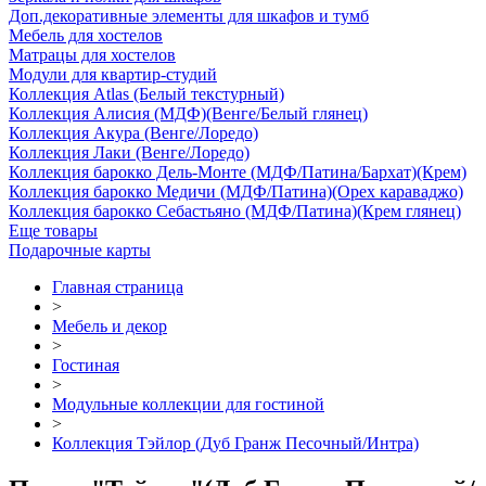
Доп.декоративные элементы для шкафов и тумб
Мебель для хостелов
Матрацы для хостелов
Модули для квартир-студий
Коллекция Atlas (Белый текстурный)
Коллекция Алисия (МДФ)(Венге/Белый глянец)
Коллекция Акура (Венге/Лоредо)
Коллекция Лаки (Венге/Лоредо)
Коллекция барокко Дель-Монте (МДФ/Патина/Бархат)(Крем)
Коллекция барокко Медичи (МДФ/Патина)(Орех караваджо)
Коллекция барокко Себастьяно (МДФ/Патина)(Крем глянец)
Еще товары
Подарочные карты
Главная страница
>
Мебель и декор
>
Гостиная
>
Модульные коллекции для гостиной
>
Коллекция Тэйлор (Дуб Гранж Песочный/Интра)