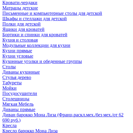
Кровати-чердаки
Матрацы детские
Письменные и компьютерные столы для детской
Шкафы и стеллажи для детской
Полки для детской
Ящики для кроватей
Бортики и спинки для кроватей
Кухня и столовая
Модульные коллекции для кухни
Кухни прямые
Кухни угловые
Кухонные уголки и обеденные группы
Столы
Диваны кухонные
Стулья дерево
Табуреты
Мойки
Посудосушители
Столешницы
Мягкая Мебель
Диваны прямые
Диван барокко Мона Лиза (Франц.раскл.мех./без мех./от 62
690 руб.)
Кресла
Кресло барокко Мона Лиза