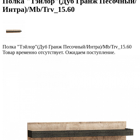
Полка "Тэйлор"(Дуб Гранж Песочный/
Интра)/Mb/Trv_15.60
Полка "Тэйлор"(Дуб Гранж Песочный/Интра)/Mb/Trv_15.60
Товар временно отсутствует. Ожидаем поступление.